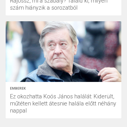
Rájössz, mi a szabály? Találd ki, milyen
szám hiányzik a sorozatból
EMBEREK
Ez okozhatta Koós János halálát: Kiderült,
műtéten kellett átesnie halála előtt néhány
nappal