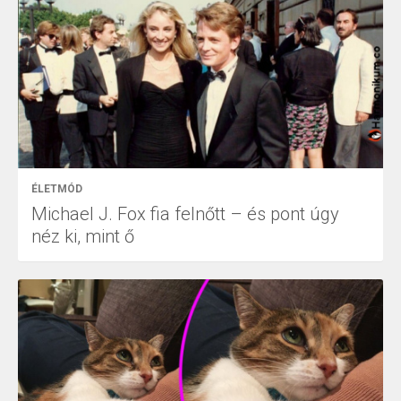
ÉLETMÓD
Michael J. Fox fia felnőtt – és pont úgy
néz ki, mint ő