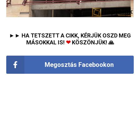
►► HA TETSZETT A CIKK, KÉRJÜK OSZD MEG
MÁSOKKAL IS!
❤
KÖSZÖNJÜK! 🙏
Megosztás Facebookon