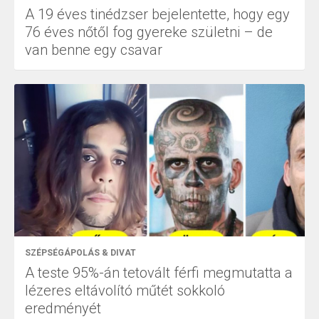
A 19 éves tinédzser bejelentette, hogy egy
76 éves nőtől fog gyereke születni – de
van benne egy csavar
SZÉPSÉGÁPOLÁS & DIVAT
A teste 95%-án tetovált férfi megmutatta a
lézeres eltávolító műtét sokkoló
eredményét