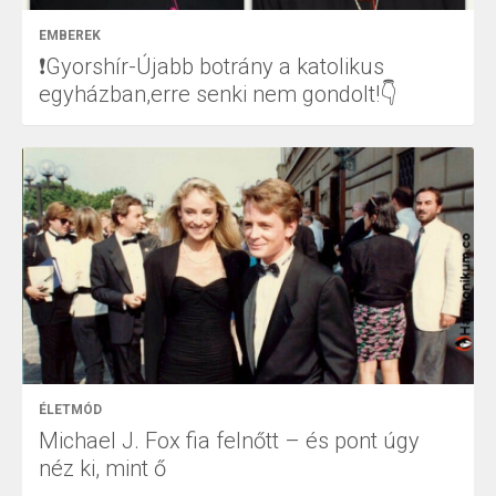
EMBEREK
❗Gyorshír-Újabb botrány a katolikus
egyházban,erre senki nem gondolt!👇
ÉLETMÓD
Michael J. Fox fia felnőtt – és pont úgy
néz ki, mint ő