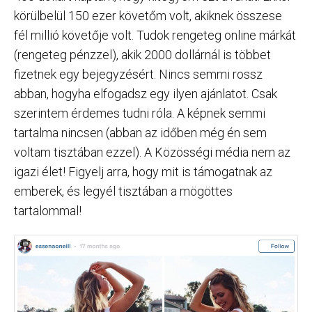
körülbelül 150 ezer követőm volt, akiknek összese
fél millió követője volt. Tudok rengeteg online márkát
(rengeteg pénzzel), akik 2000 dollárnál is többet
fizetnek egy bejegyzésért. Nincs semmi rossz
abban, hogyha elfogadsz egy ilyen ajánlatot. Csak
szerintem érdemes tudni róla. A képnek semmi
tartalma nincsen (abban az időben még én sem
voltam tisztában ezzel). A Közösségi média nem az
igazi élet! Figyelj arra, hogy mit is támogatnak az
emberek, és legyél tisztában a mögöttes
tartalommal!