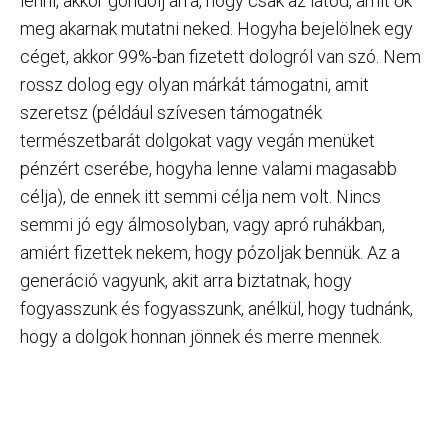
lenni, akkor gondolj arra, hogy csak az látod, amit ők
meg akarnak mutatni neked. Hogyha bejelölnek egy
céget, akkor 99%-ban fizetett dologról van szó. Nem
rossz dolog egy olyan márkát támogatni, amit
szeretsz (például szívesen támogatnék
természetbarát dolgokat vagy vegán menüket
pénzért cserébe, hogyha lenne valami magasabb
célja), de ennek itt semmi célja nem volt. Nincs
semmi jó egy álmosolyban, vagy apró ruhákban,
amiért fizettek nekem, hogy pózoljak bennük. Az a
generáció vagyunk, akit arra biztatnak, hogy
fogyasszunk és fogyasszunk, anélkül, hogy tudnánk,
hogy a dolgok honnan jönnek és merre mennek.