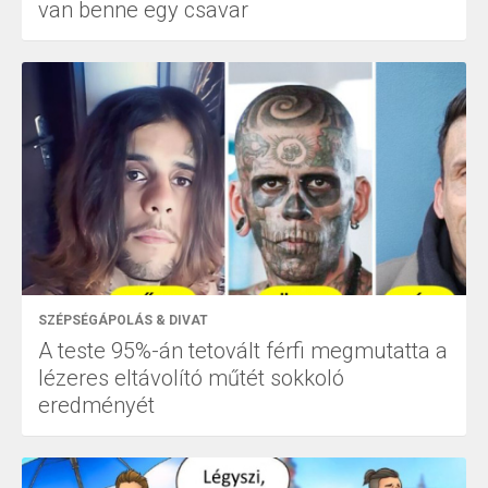
van benne egy csavar
SZÉPSÉGÁPOLÁS & DIVAT
A teste 95%-án tetovált férfi megmutatta a
lézeres eltávolító műtét sokkoló
eredményét