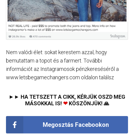
Nem valódi élet: sokat kerestem azzal, hogy
bemutattam a topot és a farmert. További
információt az Instagramosok pénzkereséséről a
www.letsbegamechangers.com oldalon találsz
►► HA TETSZETT A CIKK, KÉRJÜK OSZD MEG
MÁSOKKAL IS!
❤
KÖSZÖNJÜK! 🙏
Megosztás Facebookon