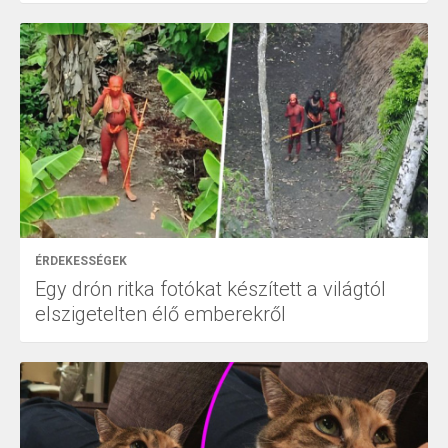
ÉRDEKESSÉGEK
Egy drón ritka fotókat készített a világtól
elszigetelten élő emberekről