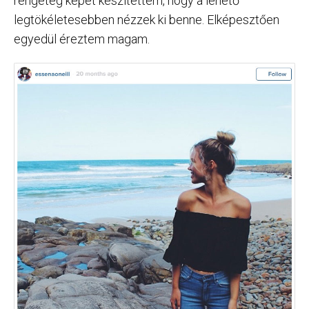
rengeteg képet készítettem, hogy a lehető
legtökéletesebben nézzek ki benne. Elképesztően
egyedül éreztem magam.