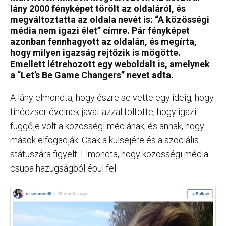
lány 2000 fényképet törölt az oldaláról, és
megváltoztatta az oldala nevét is: “A közösségi
média nem igazi élet” címre. Pár fényképet
azonban fennhagyott az oldalán, és megírta,
hogy milyen igazság rejtőzik is mögötte.
Emellett létrehozott egy weboldalt is, amelynek
a “Let’s Be Game Changers” nevet adta.
A lány elmondta, hogy észre se vette egy ideig, hogy
tinédzser éveinek javát azzal töltötte, hogy igazi
függője volt a közösségi médiának, és annak, hogy
mások elfogadják. Csak a külsejére és a szociális
státuszára figyelt. Elmondta, hogy közösségi média
csupa hazugságból épül fel.