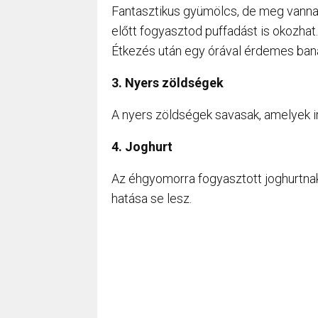
Fantasztikus gyümölcs, de meg vannak
előtt fogyasztod puffadást is okozhat
Étkezés után egy órával érdemes banán
3. Nyers zöldségek
A nyers zöldségek savasak, amelyek ir
4. Joghurt
Az éhgyomorra fogyasztott joghurtnak 
hatása se lesz.