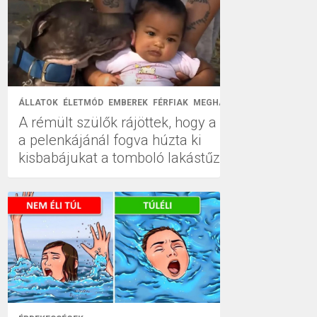
ÁLLATOK
ÉLETMÓD
EMBEREK
FÉRFIAK
MEGHATÓ
NŐK
A rémült szülők rájöttek, hogy a pitbull
a pelenkájánál fogva húzta ki
kisbabájukat a tomboló lakástűzből