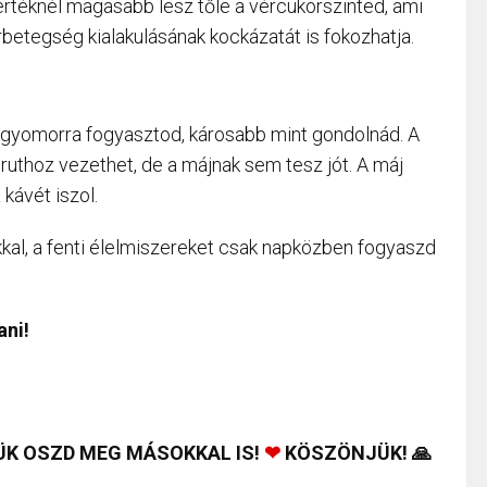
rtéknél magasabb lesz tőle a vércukorszinted, ami
betegség kialakulásának kockázatát is fokozhatja.
 éhgyomorra fogyasztod, károsabb mint gondolnád. A
uruthoz vezethet, de a májnak sem tesz jót. A máj
kávét iszol.
al, a fenti élelmiszereket csak napközben fogyaszd
ani!
ÜK OSZD MEG MÁSOKKAL IS!
❤
KÖSZÖNJÜK! 🙏