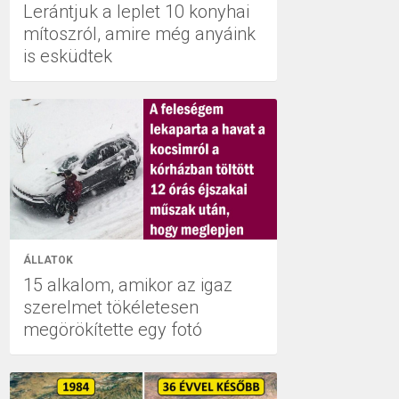
Lerántjuk a leplet 10 konyhai
mítoszról, amire még anyáink
is esküdtek
ÁLLATOK
15 alkalom, amikor az igaz
szerelmet tökéletesen
megörökítette egy fotó