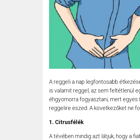
A reggeli a nap legfontosabb étkezése
is valamit reggel, az sem feltétlenü
éhgyomorra fogyasztani, mert egyes f
reggelire eszed. A következőket ne 
1. Citrusfélék
A tévében mindig azt látjuk, hogy a fi