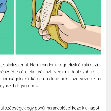
, sokak szerint. Nem mindenki reggelizik és aki eszik
l egészséges ételeket választ. Nem mindent szabad
inomságok akár károsak is lehetnek a szervezetre, ha
fogyaszd éhgyomorra.
atal szépségek egy pohár narancslével kezdik a napot.