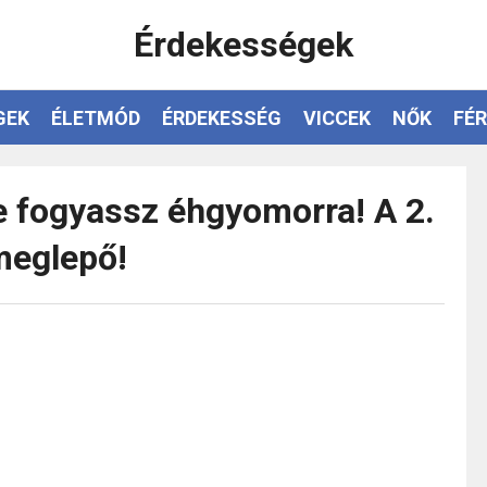
Érdekességek
GEK
ÉLETMÓD
ÉRDEKESSÉG
VICCEK
NŐK
FÉR
 ne fogyassz éhgyomorra! A 2.
meglepő!