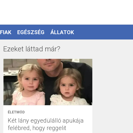
FIAK
EGÉSZSÉG
ÁLLATOK
Ezeket láttad már?
ÉLETMÓD
Két lány egyedülálló apukája
felébred, hogy reggelit