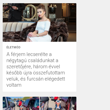
ÉLETMÓD
A férjem lecserélte a
négytagú családunkat a
szeretőjére, három évvel
később újra összefutottam
velük, és furcsán elégedett
voltam