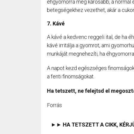
éhgyomorra még károsabb, a normál é
betegségekhez vezethet, akár a cukor
7. Kávé
A kávé a kedvenc reggeli ital, de ha
kávé irritálja a gyomrot, ami gyomorh
munkáját megnehezíti, ha éhgyomorra 
A napot kezd egészséges finomságokk
a fenti finomságokat.
Ha tetszett, ne felejtsd el megoszt
Forrás
►► HA TETSZETT A CIKK, KÉRJ