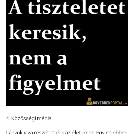
4. Közösségi média.
Lányok java részét itt élik az életüknek. Egy nő ebben