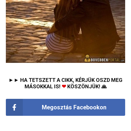
►► HA TETSZETT A CIKK, KÉRJÜK OSZD MEG
MÁSOKKAL IS!
❤
KÖSZÖNJÜK! 🙏
Megosztás Facebookon