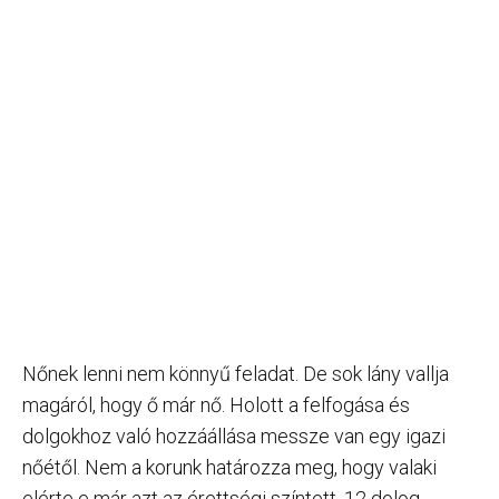
Nőnek lenni nem könnyű feladat. De sok lány vallja
magáról, hogy ő már nő. Holott a felfogása és
dolgokhoz való hozzáállása messze van egy igazi
nőétől. Nem a korunk határozza meg, hogy valaki
elérte e már azt az érettségi színtett. 12 dolog