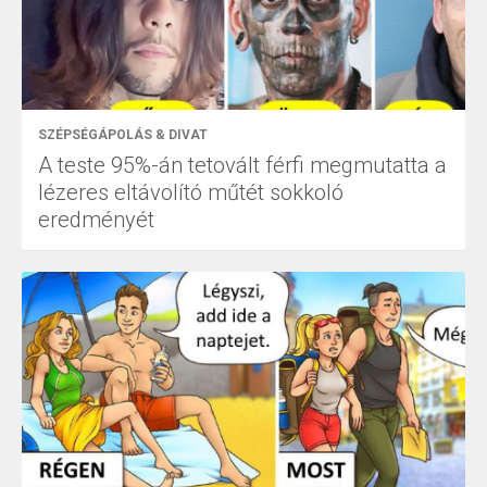
SZÉPSÉGÁPOLÁS & DIVAT
A teste 95%-án tetovált férfi megmutatta a
lézeres eltávolító műtét sokkoló
eredményét