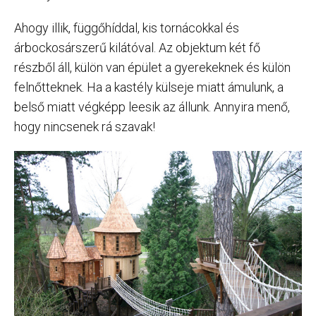
Ahogy illik, függőhíddal, kis tornácokkal és
árbockosárszerű kilátóval. Az objektum két fő
részből áll, külön van épület a gyerekeknek és külön
felnőtteknek. Ha a kastély külseje miatt ámulunk, a
belső miatt végképp leesik az állunk. Annyira menő,
hogy nincsenek rá szavak!