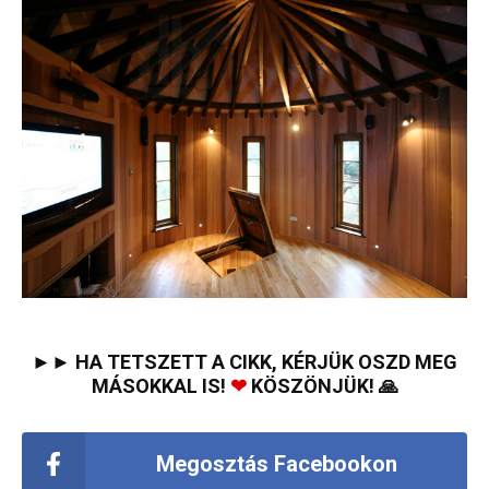
►► HA TETSZETT A CIKK, KÉRJÜK OSZD MEG
MÁSOKKAL IS!
❤
KÖSZÖNJÜK! 🙏
Megosztás Facebookon