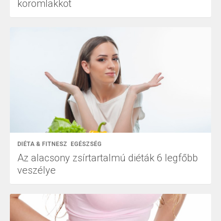
körömlakkot
DIÉTA & FITNESZ
EGÉSZSÉG
Az alacsony zsírtartalmú diéták 6 legfőbb
veszélye