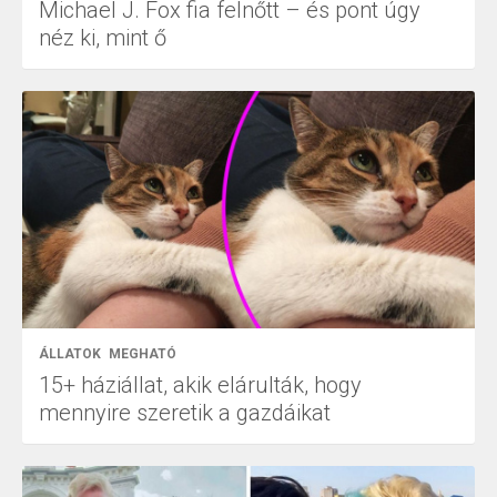
Michael J. Fox fia felnőtt – és pont úgy
néz ki, mint ő
ÁLLATOK
MEGHATÓ
15+ háziállat, akik elárulták, hogy
mennyire szeretik a gazdáikat