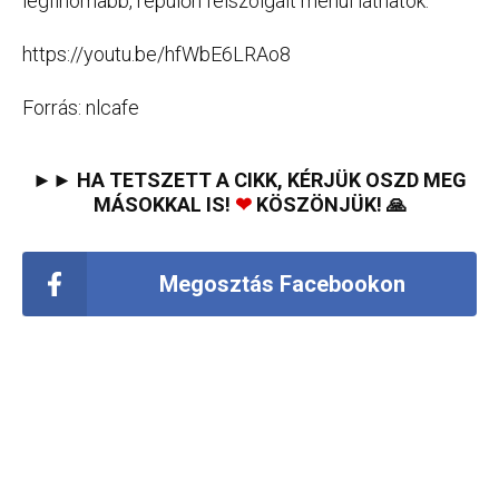
legfinomabb, repülőn felszolgált menüi láthatók.
https://youtu.be/hfWbE6LRAo8
Forrás: nlcafe
►► HA TETSZETT A CIKK, KÉRJÜK OSZD MEG
MÁSOKKAL IS!
❤
KÖSZÖNJÜK! 🙏
Megosztás Facebookon