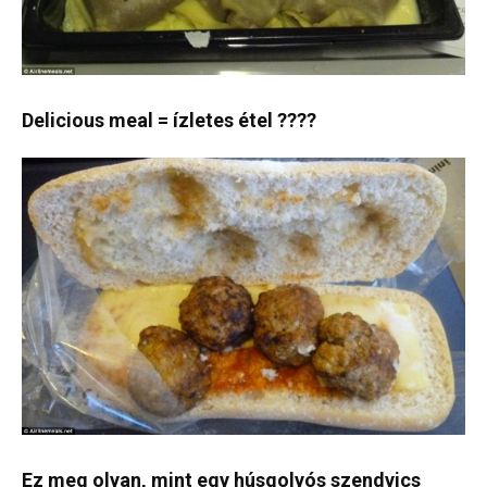
Delicious meal = ízletes étel ????
Ez meg olyan, mint egy húsgolyós szendvics