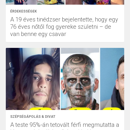
ÉRDEKESSÉGEK
A 19 éves tinédzser bejelentette, hogy egy
76 éves nőtől fog gyereke születni – de
van benne egy csavar
SZÉPSÉGÁPOLÁS & DIVAT
A teste 95%-án tetovált férfi megmutatta a