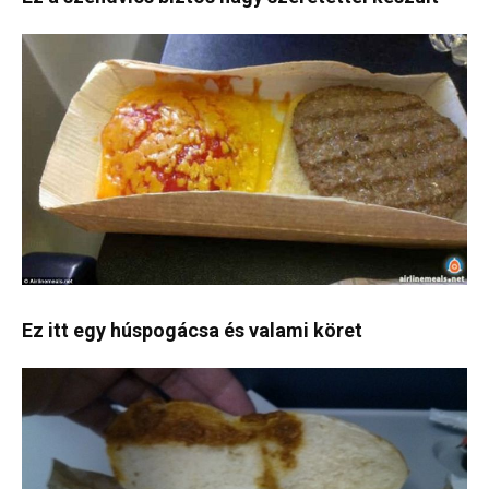
Ez itt egy húspogácsa és valami köret