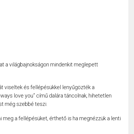
t a világbajnokságon mindenkit meglepett
át viseltek és fellépésükkel lenyűgözték a
lways love you” című dalára táncolnak, hihetetlen
st még szebbé teszi.
i meg a fellépésüket, érthető is ha megnézzük a lenti