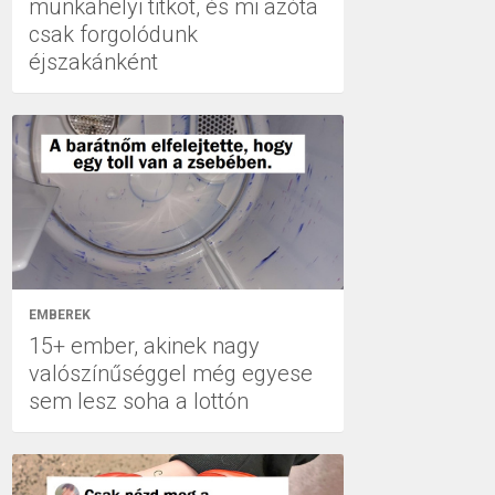
munkahelyi titkot, és mi azóta
csak forgolódunk
éjszakánként
EMBEREK
15+ ember, akinek nagy
valószínűséggel még egyese
sem lesz soha a lottón