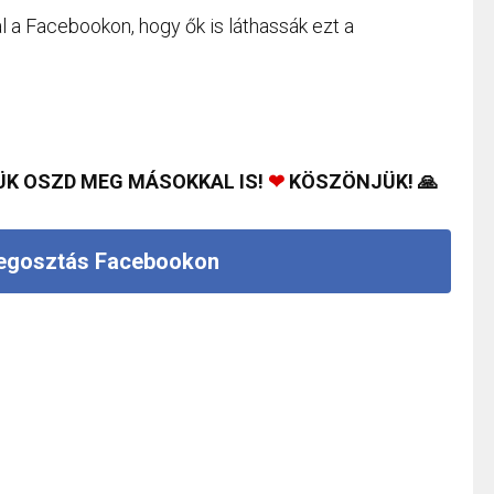
 a Facebookon, hogy ők is láthassák ezt a
ÜK OSZD MEG MÁSOKKAL IS!
❤
KÖSZÖNJÜK! 🙏
gosztás Facebookon