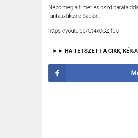
Nézd meg a filmet és oszd barátaiddal
fantasztikus előadást.
https://youtu.be/Gt4x0GZjfcU
►► HA TETSZETT A CIKK, KÉRJ
Me