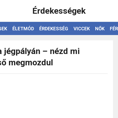
Érdekességek
GEK
ÉLETMÓD
ÉRDEKESSÉG
VICCEK
NŐK
FÉR
a jégpályán – nézd mi
első megmozdul