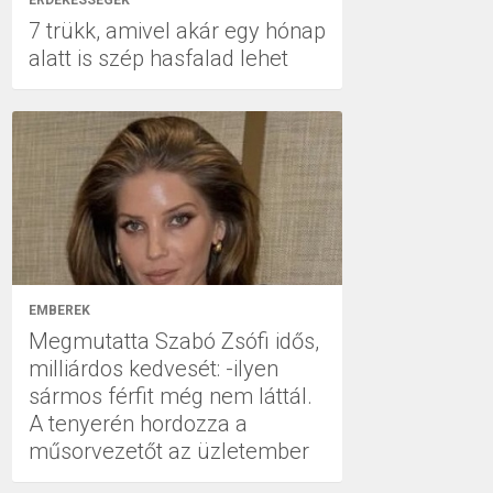
ÉRDEKESSÉGEK
7 trükk, amivel akár egy hónap
alatt is szép hasfalad lehet
EMBEREK
Megmutatta Szabó Zsófi idős,
milliárdos kedvesét: -ilyen
sármos férfit még nem láttál.
A tenyerén hordozza a
műsorvezetőt az üzletember