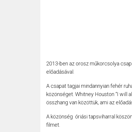
2013-ben az orosz műkorcsolya csapa
előadásával.
A csapat tagjai mindannyian fehér ruh
közönséget. Whitney Houston “I will a
összhang van közöttük, ami az előadá
A közönség óriási tapsviharral köszön
filmet.