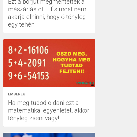
Ezt a borjút megmentették a
mészárlástól — És most nem
akarja elhinni, hogy ő tényleg
egy tehén
EMBEREK
Ha meg tudod oldani ezt a
matematikai egyenletet, akkor
tényleg zseni vagy!