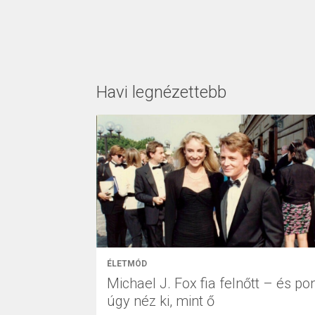
Havi legnézettebb
ÉLETMÓD
Michael J. Fox fia felnőtt – és po
úgy néz ki, mint ő