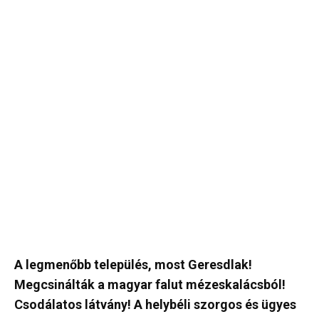
A legmenőbb település, most Geresdlak!
Megcsinálták a magyar falut mézeskalácsból!
Csodálatos látvány! A helybéli szorgos és ügyes