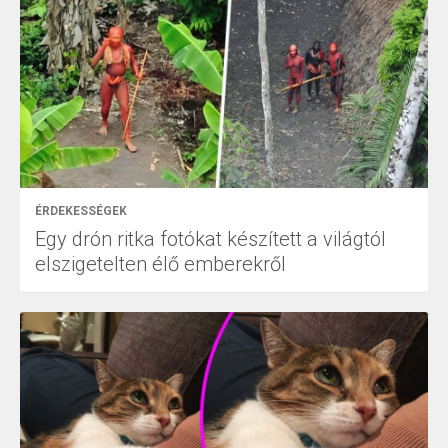
ÉRDEKESSÉGEK
Egy drón ritka fotókat készített a világtól
elszigetelten élő emberekről