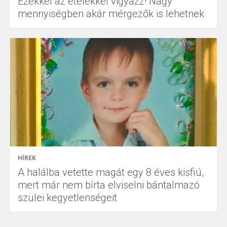
Ezekkel az ételekkel vigyázz! Nagy
mennyiségben akár mérgezők is lehetnek
HÍREK
A halálba vetette magát egy 8 éves kisfiú,
mert már nem bírta elviselni bántalmazó
szülei kegyetlenségeit