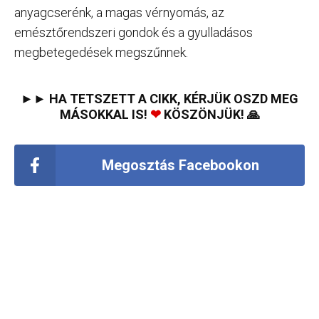
anyagcserénk, a magas vérnyomás, az
emésztőrendszeri gondok és a gyulladásos
megbetegedések megszűnnek.
►► HA TETSZETT A CIKK, KÉRJÜK OSZD MEG
MÁSOKKAL IS!
❤
KÖSZÖNJÜK! 🙏
Megosztás Facebookon