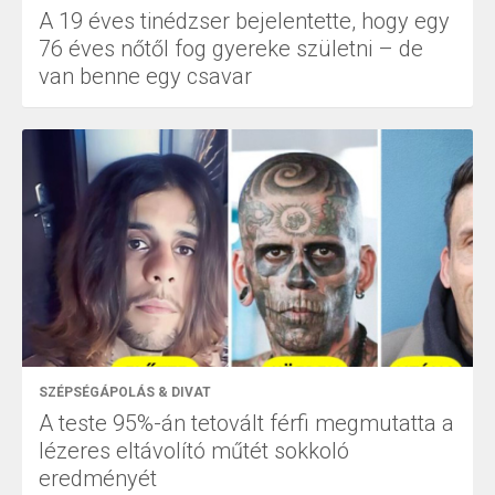
A 19 éves tinédzser bejelentette, hogy egy
76 éves nőtől fog gyereke születni – de
van benne egy csavar
SZÉPSÉGÁPOLÁS & DIVAT
A teste 95%-án tetovált férfi megmutatta a
lézeres eltávolító műtét sokkoló
eredményét