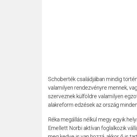
Schoberték családjában mindig történi
valamilyen rendezvényre mennek, vagy
szerveznek külföldre valamilyen egzoti
alakreform edzések az ország minden 
Réka megállás nélkül megy egyik helysz
Emellett Norbi aktívan foglalkozik váll
meg kedve is van hozzá, akkor ő is tart