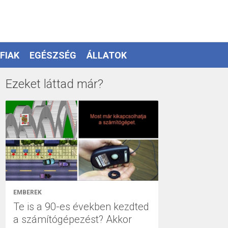
FIAK
EGÉSZSÉG
ÁLLATOK
Ezeket láttad már?
EMBEREK
Te is a 90-es években kezdted
a számítógépezést? Akkor