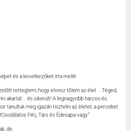
képet és a következőket írta mellé:
előtt rettegtem, hogy elvesz tőlem az élet … Téged,
ni akartál … és sikerült! A legnagyobb harcos és
kor tanultuk meg igazán tisztelni az èletet, a perceket
!!!Csodálatos Férj, Társ és Édesapa vagy.”
ak, de…