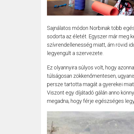
Sajnálatos módon Norbinak több egés
sodorta az életét. Egyszer már meg ke
szívrendellenesség miatt, ám rövid id
legyengült a szervezete.
Ez olyannyira súlyos volt, hogy azonnal
túlságosan zökkenőmentesen, ugyanis
persze tartotta magát a gyerekei mia
Viszont egy díjátadó gálán anno könny
megadna, hogy férje egészséges leg