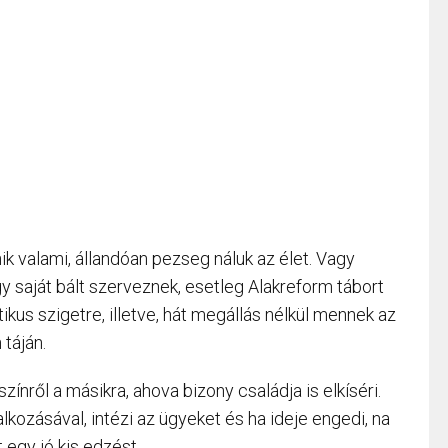
k valami, állandóan pezseg náluk az élet. Vagy
 saját bált szerveznek, esetleg Alakreform tábort
kus szigetre, illetve, hát megállás nélkül mennek az
táján.
ínről a másikra, ahova bizony családja is elkíséri.
alkozásával, intézi az ügyeket és ha ideje engedi, na
 egy jó kis edzést.