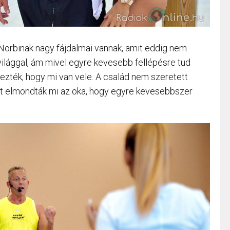
 Norbinak nagy fájdalmai vannak, amit eddig nem
világgal, ám mivel egyre kevesebb fellépésre tud
zték, hogy mi van vele. A család nem szeretett
ért elmondták mi az oka, hogy egyre kevesebbszer