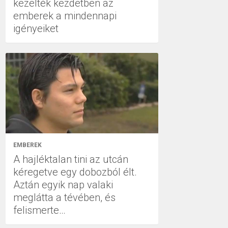
kezelték kezdetben az
emberek a mindennapi
igényeiket
EMBEREK
A hajléktalan tini az utcán
kéregetve egy dobozból élt.
Aztán egyik nap valaki
meglátta a tévében, és
felismerte…