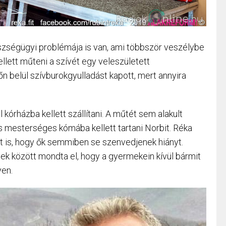
zségügyi problémája is van, ami többször veszélybe
llett műteni a szívét egy veleszületett
őn belül szívburokgyulladást kapott, mert annyira
 kórházba kellett szállítani. A műtét sem alakult
 mesterséges kómába kellett tartani Norbit. Réka
tt is, hogy ők semmiben se szenvedjenek hiányt.
ek között mondta el, hogy a gyermekein kívül bármit
yen.