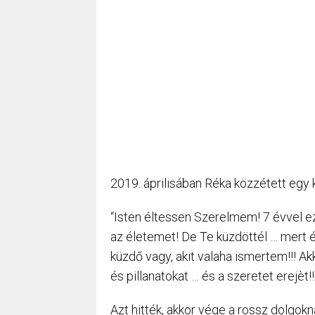
2019. áprilisában Réka közzétett egy 
“Isten éltessen Szerelmem! 7 évvel ez
az életemet! De Te küzdöttél … mert él
küzdő vagy, akit valaha ismertem!!! Ak
és pillanatokat … és a szeretet erejèt
Azt hitték, akkor vége a rossz dolgokn