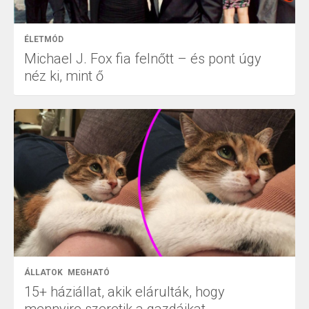
ÉLETMÓD
Michael J. Fox fia felnőtt – és pont úgy
néz ki, mint ő
ÁLLATOK
MEGHATÓ
15+ háziállat, akik elárulták, hogy
mennyire szeretik a gazdáikat