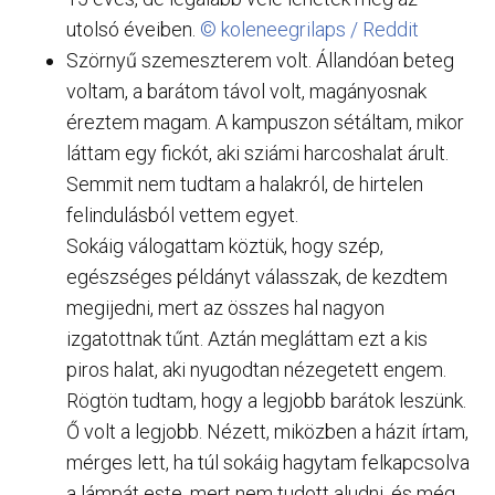
utolsó éveiben.
© koleneegrilaps / Reddit
Szörnyű szemeszterem volt. Állandóan beteg
voltam, a barátom távol volt, magányosnak
éreztem magam. A kampuszon sétáltam, mikor
láttam egy fickót, aki sziámi harcoshalat árult.
Semmit nem tudtam a halakról, de hirtelen
felindulásból vettem egyet.
Sokáig válogattam köztük, hogy szép,
egészséges példányt válasszak, de kezdtem
megijedni, mert az összes hal nagyon
izgatottnak tűnt. Aztán megláttam ezt a kis
piros halat, aki nyugodtan nézegetett engem.
Rögtön tudtam, hogy a legjobb barátok leszünk.
Ő volt a legjobb. Nézett, miközben a házit írtam,
mérges lett, ha túl sokáig hagytam felkapcsolva
a lámpát este, mert nem tudott aludni, és még