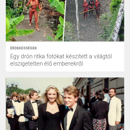
ÉRDEKESSÉGEK
Egy drón ritka fotókat készített a világtól
elszigetelten élő emberekről