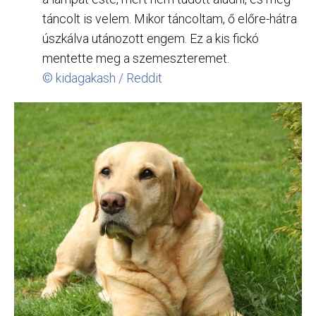
táncolt is velem. Mikor táncoltam, ő előre-hátra
úszkálva utánozott engem. Ez a kis fickó
mentette meg a szemeszteremet.
© kidagakash / Reddit