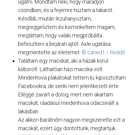
ugatni. Mondtam neki, hogy maradjon
csöndben, és a fejemre húztam a takarót.
Később, miután lezuhanyoztam,
megreggeliztem és kisminkeltem magam,
megláttam, hogy valaki megpróbálta
befeszíteni a bejárati ajtót. Axle ugatása
megmentette az életemet.
© caried1 / Reddit
Találtam egy macskát, aki a házak körül
kóborolt. Láthatóan házi macska volt.
Mindenhova plakátokat tettem ki, kiposztoltam
Facebookra, de senki nem jelentkezett érte.
Eléggé zavart a dolog, mert nem akartam
macskát, ráadásul mindenhova odacsinált a
lakásban.
Az akkori barátnőm nagyon megszerette ezt a
macskát, ezért úgy döntöttünk, megtartjuk.