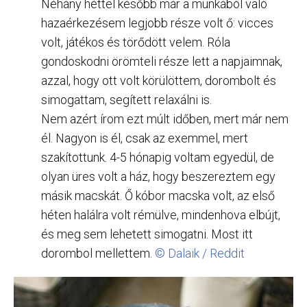
Néhány héttel később már a munkából való
hazaérkezésem legjobb része volt ő: vicces
volt, játékos és törődött velem. Róla
gondoskodni örömteli része lett a napjaimnak,
azzal, hogy ott volt körülöttem, dorombolt és
simogattam, segített relaxálni is.
Nem azért írom ezt múlt időben, mert már nem
él. Nagyon is él, csak az exemmel, mert
szakítottunk. 4-5 hónapig voltam egyedül, de
olyan üres volt a ház, hogy beszereztem egy
másik macskát. Ő kóbor macska volt, az első
héten halálra volt rémülve, mindenhova elbújt,
és meg sem lehetett simogatni. Most itt
dorombol mellettem.
© Dalaik / Reddit