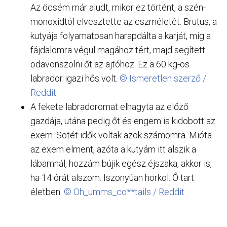
Az öcsém már aludt, mikor ez történt, a szén-
monoxidtól elvesztette az eszméletét. Brutus, a
kutyája folyamatosan harapdálta a karját, míg a
fájdalomra végül magához tért, majd segített
odavonszolni őt az ajtóhoz. Ez a 60 kg-os
labrador igazi hős volt.
© Ismeretlen szerző /
Reddit
A fekete labradoromat elhagyta az előző
gazdája, utána pedig őt és engem is kidobott az
exem. Sötét idők voltak azok számomra. Mióta
az exem elment, azóta a kutyám itt alszik a
lábamnál, hozzám bújik egész éjszaka, akkor is,
ha 14 órát alszom. Iszonyúan horkol. Ő tart
életben.
© Oh_umms_co**tails / Reddit