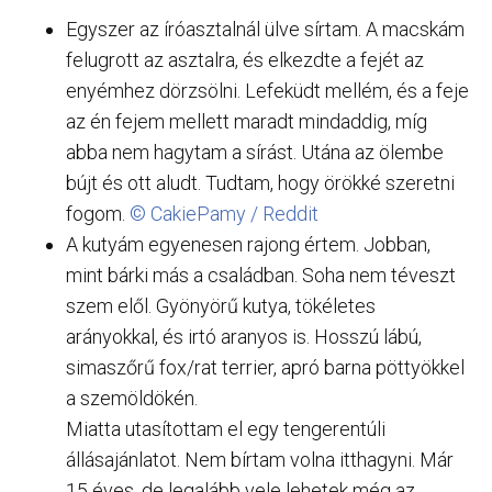
Egyszer az íróasztalnál ülve sírtam. A macskám
felugrott az asztalra, és elkezdte a fejét az
enyémhez dörzsölni. Lefeküdt mellém, és a feje
az én fejem mellett maradt mindaddig, míg
abba nem hagytam a sírást. Utána az ölembe
bújt és ott aludt. Tudtam, hogy örökké szeretni
fogom.
© CakiePamy / Reddit
A kutyám egyenesen rajong értem. Jobban,
mint bárki más a családban. Soha nem téveszt
szem elől. Gyönyörű kutya, tökéletes
arányokkal, és irtó aranyos is. Hosszú lábú,
simaszőrű fox/rat terrier, apró barna pöttyökkel
a szemöldökén.
Miatta utasítottam el egy tengerentúli
állásajánlatot. Nem bírtam volna itthagyni. Már
15 éves, de legalább vele lehetek még az