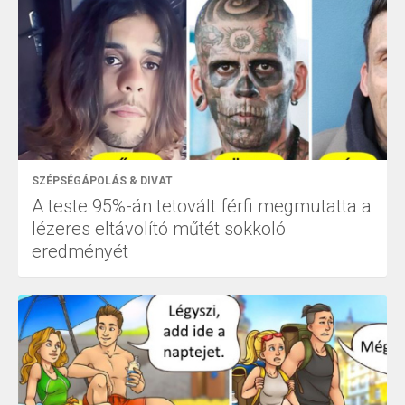
SZÉPSÉGÁPOLÁS & DIVAT
A teste 95%-án tetovált férfi megmutatta a
lézeres eltávolító műtét sokkoló
eredményét