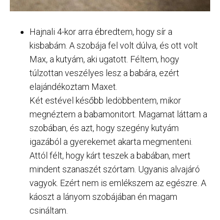
Hajnali 4-kor arra ébredtem, hogy sír a
kisbabám. A szobája fel volt dúlva, és ott volt
Max, a kutyám, aki ugatott. Féltem, hogy
túlzottan veszélyes lesz a babára, ezért
elajándékoztam Maxet.
Két estével később ledöbbentem, mikor
megnéztem a babamonitort. Magamat láttam a
szobában, és azt, hogy szegény kutyám
igazából a gyerekemet akarta megmenteni.
Attól félt, hogy kárt teszek a babában, mert
mindent szanaszét szórtam. Ugyanis alvajáró
vagyok. Ezért nem is emlékszem az egészre. A
káoszt a lányom szobájában én magam
csináltam.