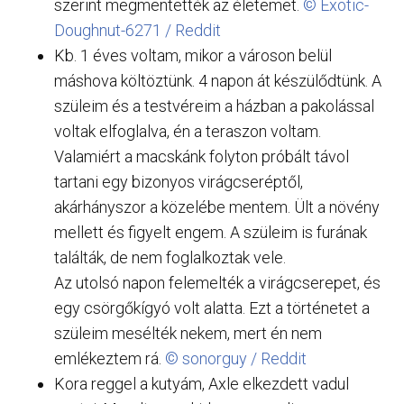
szerint megmentették az életemet.
© Exotic-
Doughnut-6271 / Reddit
Kb. 1 éves voltam, mikor a városon belül
máshova költöztünk. 4 napon át készülődtünk. A
szüleim és a testvéreim a házban a pakolással
voltak elfoglalva, én a teraszon voltam.
Valamiért a macskánk folyton próbált távol
tartani egy bizonyos virágcseréptől,
akárhányszor a közelébe mentem. Ült a növény
mellett és figyelt engem. A szüleim is furának
találták, de nem foglalkoztak vele.
Az utolsó napon felemelték a virágcserepet, és
egy csörgőkígyó volt alatta. Ezt a történetet a
szüleim mesélték nekem, mert én nem
emlékeztem rá.
© sonorguy / Reddit
Kora reggel a kutyám, Axle elkezdett vadul