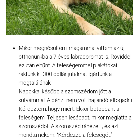
Mikor megnősültem, magammal vittem az új
otthonunkba a 7 éves labradoromat is. Röviddel
ezután eltűnt. A feleségemmel plakátokat
raktunk ki, 300 dollár jutalmat ígértünk a
megtalálónak.
Napokkal később a szomszédom jött a
kutyámmal. A pénzt nem volt hajlandó elfogadni.
Kérdeztem, hogy miért. Ekkor betoppant a
feleségem. Teljesen lesápadt, mikor meglátta a
szomszédot. A szomszéd ránézett, és azt
mondta nekem: “Kérdezze a feleségét.”