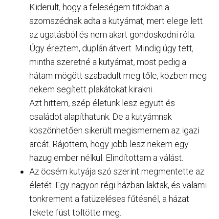
Kiderült, hogy a feleségem titokban a
szomszédnak adta a kutyámat, mert elege lett
az ugatásból és nem akart gondoskodni róla.
Úgy éreztem, duplán átvert. Mindig úgy tett,
mintha szeretné a kutyámat, most pedig a
hátam mögött szabadult meg tőle, közben meg
nekem segített plakátokat kirakni.
Azt hittem, szép életünk lesz együtt és
családot alapíthatunk. De a kutyámnak
köszönhetően sikerült megismernem az igazi
arcát. Rájöttem, hogy jobb lesz nekem egy
hazug ember nélkül. Elindítottam a válást.
Az öcsém kutyája szó szerint megmentette az
életét. Egy nagyon régi házban laktak, és valami
tönkrement a fatüzeléses fűtésnél, a házat
fekete füst töltötte meg.