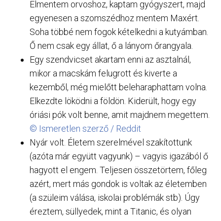
Elmentem orvoshoz, kaptam gyógyszert, majd
egyenesen a szomszédhoz mentem Maxért.
Soha többé nem fogok kételkedni a kutyámban.
Ő nem csak egy állat, ő a lányom őrangyala.
Egy szendvicset akartam enni az asztalnál,
mikor a macskám felugrott és kiverte a
kezemből, még mielőtt beleharaphattam volna.
Elkezdte löködni a földön. Kiderült, hogy egy
óriási pók volt benne, amit majdnem megettem.
© Ismeretlen szerző / Reddit
Nyár volt. Életem szerelmével szakítottunk
(azóta már együtt vagyunk) – vagyis igazából ő
hagyott el engem. Teljesen összetörtem, főleg
azért, mert más gondok is voltak az életemben
(a szüleim válása, iskolai problémák stb). Úgy
éreztem, süllyedek, mint a Titanic, és olyan