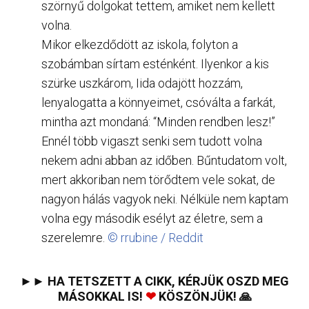
szörnyű dolgokat tettem, amiket nem kellett
volna.
Mikor elkezdődött az iskola, folyton a
szobámban sírtam esténként. Ilyenkor a kis
szürke uszkárom, Iida odajött hozzám,
lenyalogatta a könnyeimet, csóválta a farkát,
mintha azt mondaná: “Minden rendben lesz!”
Ennél több vigaszt senki sem tudott volna
nekem adni abban az időben. Bűntudatom volt,
mert akkoriban nem törődtem vele sokat, de
nagyon hálás vagyok neki. Nélküle nem kaptam
volna egy második esélyt az életre, sem a
szerelemre.
© rrubine / Reddit
►► HA TETSZETT A CIKK, KÉRJÜK OSZD MEG
MÁSOKKAL IS!
❤
KÖSZÖNJÜK! 🙏