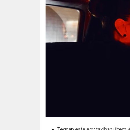
Tegnap este egy taxiban ültem, 