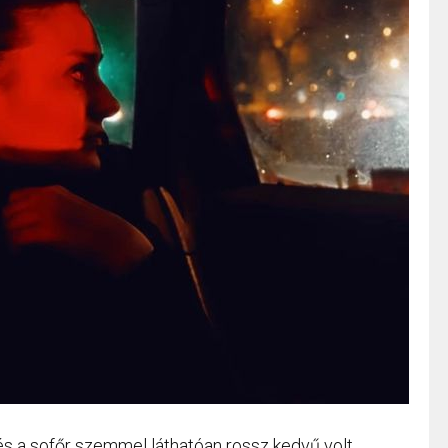
és a sofőr szemmel láthatóan rossz kedvű volt.