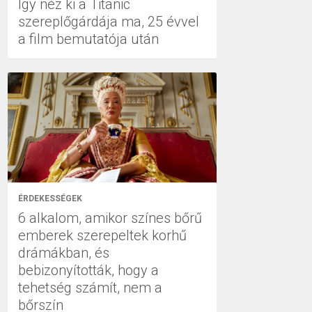
Így néz ki a Titanic
szereplőgárdája ma, 25 évvel
a film bemutatója után
ÉRDEKESSÉGEK
6 alkalom, amikor színes bőrű
emberek szerepeltek korhű
drámákban, és
bebizonyították, hogy a
tehetség számít, nem a
bőrszín