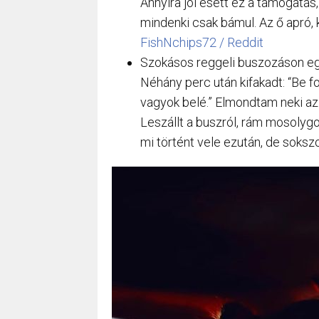
Annyira jól esett ez a támogat
mindenki csak bámul. Az ő apró,
FishNchips72 / Reddit
Szokásos reggeli buszozáson egy 
Néhány perc után kifakadt: “Be 
vagyok belé.” Elmondtam neki az
Leszállt a buszról, rám mosolygo
mi történt vele ezután, de soksz