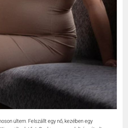
moson ültem. Felszállt egy nő, kezében egy