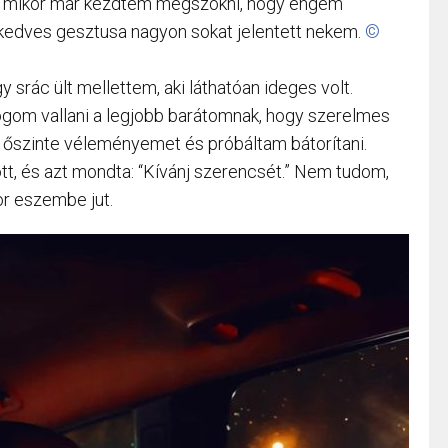
ás, mikor már kezdtem megszokni, hogy engem
 kedves gesztusa nagyon sokat jelentett nekem.
©
srác ült mellettem, aki láthatóan ideges volt.
fogom vallani a legjobb barátomnak, hogy szerelmes
 őszinte véleményemet és próbáltam bátorítani.
tt, és azt mondta: “Kívánj szerencsét.” Nem tudom,
or eszembe jut.