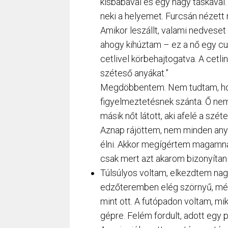
kisbabával és egy nagy táskával.
neki a helyemet. Furcsán nézett 
Amikor leszállt, valami nedvese
ahogy kihúztam – ez a nő egy c
cetlivel körbehajtogatva. A cetli
széteső anyákat.”
Megdöbbentem. Nem tudtam, ho
figyelmeztetésnek szánta. Ő nem
másik nőt látott, aki afelé a szét
Aznap rájöttem, nem minden anya 
élni. Akkor megígértem magamn
csak mert azt akarom bizonyítan
Túlsúlyos voltam, elkezdtem nag
edzőteremben elég szörnyű, mé
mint ott. A futópadon voltam, miko
gépre. Felém fordult, adott egy p