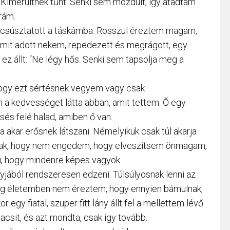
 Kimerültnek tűnt. Senki sem mozdult, így átadtam
rám.
t csúsztatott a táskámba. Rosszul éreztem magam,
umit adott nekem, repedezett és megrágott, egy
n ez állt: “Ne légy hős. Senki sem tapsolja meg a
gy ezt sértésnek vegyem vagy csak
 a kedvességet látta abban, amit tettem. Ő egy
esés felé halad, amiben ő van.
akar erősnek látszani. Némelyikük csak túl akarja
ak, hogy nem engedem, hogy elveszítsem önmagam,
i, hogy mindenre képes vagyok.
yjából rendszeresen edzeni. Túlsúlyosnak lenni az
g életemben nem éreztem, hogy ennyien bámulnak,
r egy fiatal, szuper fitt lány állt fel a mellettem lévő
acsit, és azt mondta, csak így tovább.