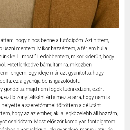
láttam, hogy nincs benne a futócipőm. Azt hittem,
ább úszni mentem. Mikor hazaértem, a férjem hulla
nünk kell… most.” Ledöbbentem, mikor kiderült, hogy
ából. Hitetlenkedve bámultam rá, miközben
enni engem. Egy ideje már azt gyanította, hogy
lta, ez a gyanúja be is igazolódott.
gy gondolta, majd nem fogok tudni edzeni, ezért
, ezt bizonyítékként értelmezte arra, hogy nem is
helyette a szeretőmmel töltöttem a délutánt.
ttem, hogy az az ember, aki a legközelebb áll hozzám,
gyot csalódtam. Most először komolyan fontolgatom
gban olyasvalakivel, aki gyanakvó, manipulatív, és