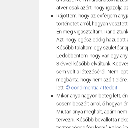
átver csak azért, hogy igazolja 
Rájöttem, hogy az exférjem any
történetet arról, hogyan vesztet
Én meg vigasztaltam. Randiztunk
Azt, hogy egész eddig hazudott a
Később találtam egy születésnapi
Ledöbbentem, hogy van egy any
3 évvel később elváltunk. Kedve
sem volt a létezéséről. Nem lept
megbánta, hogy nem szólt előre.
lett.
© condimentia / Reddit
Mikor anya nagyon beteg lett, én
sosem beszélt arról, ő hogyan ér
Miután anya meghalt, apám nem 
tervezni. Később bevallotta neke
tisztességes férj lenni.” Ez lesú