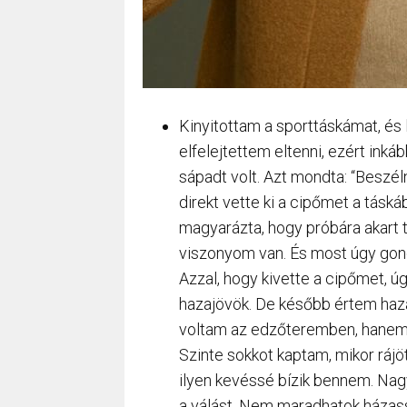
Kinyitottam a sporttáskámat, és 
elfelejtettem eltenni, ezért ink
sápadt volt. Azt mondta: “Beszél
direkt vette ki a cipőmet a tásk
magyarázta, hogy próbára akart t
viszonyom van. És most úgy gondo
Azzal, hogy kivette a cipőmet, ú
hazajövök. De később értem haza
voltam az edzőteremben, hanem 
Szinte sokkot kaptam, mikor rájö
ilyen kevéssé bízik bennem. Na
a válást. Nem maradhatok házassá