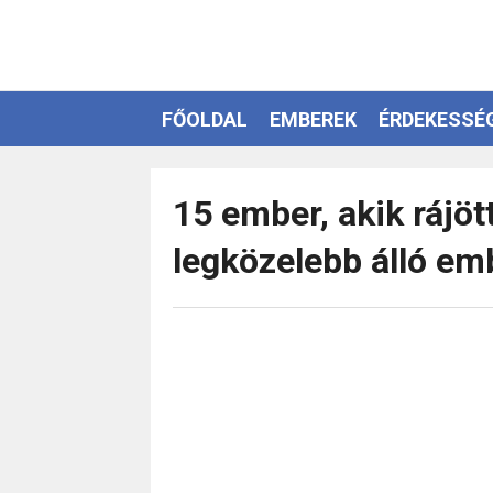
FŐOLDAL
EMBEREK
ÉRDEKESSÉ
EZOTÉRIA
15 ember, akik rájöt
legközelebb álló em