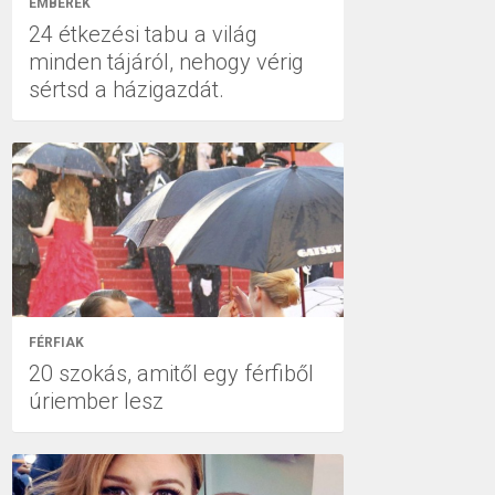
EMBEREK
24 étkezési tabu a világ
minden tájáról, nehogy vérig
sértsd a házigazdát.
FÉRFIAK
20 szokás, amitől egy férfiből
úriember lesz