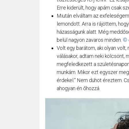
Erre kiderült, hogy apám csak sze
Miután elváltam az exfeleségemtő
lemondott. Arra is rájöttem, hog
házasságunk alatt. Még meddőség
belül nagyon zavaros minden.
© 
Volt egy barátom, aki olyan volt,
válásakor, adtam neki kölcsönt
megfeledkezett a születésnapo
munkám. Mikor ezt egyszer mege
érdekel.” Nem dühöt éreztem. Cs
ahogyan én őhozzá.