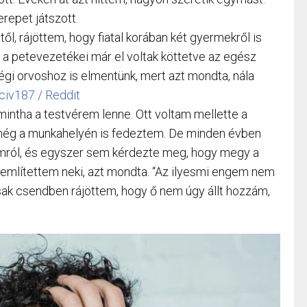
repet játszott.
l, rájöttem, hogy fiatal korában két gyermekről is
y a petevezetékei már el voltak köttetve az egész
i orvoshoz is elmentünk, mert azt mondta, nála
civ187 / Reddit
 mintha a testvérem lenne. Ott voltam mellette a
, még a munkahelyén is fedeztem. De minden évben
mról, és egyszer sem kérdezte meg, hogy megy a
mlítettem neki, azt mondta. “Az ilyesmi engem nem
ak csendben rájöttem, hogy ő nem úgy állt hozzám,