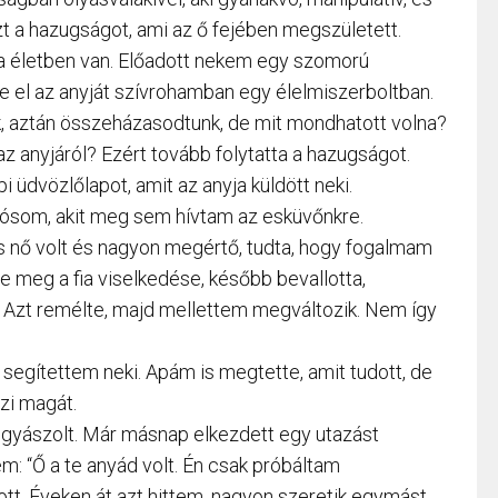
azt a hazugságot, ami az ő fejében megszületett.
ja életben van. Előadott nekem egy szomorú
te el az anyját szívrohamban egy élelmiszerboltban.
, aztán összeházasodtunk, de mit mondhatott volna?
z anyjáról? Ezért tovább folytatta a hazugságot.
 üdvözlőlapot, amit az anyja küldött neki.
ósom, akit meg sem hívtam az esküvőnkre.
s nő volt és nagyon megértő, tudta, hogy fogalmam
e meg a fia viselkedése, később bevallotta,
 Azt remélte, majd mellettem megváltozik. Nem így
 segítettem neki. Apám is megtette, amit tudott, de
zi magát.
gyászolt. Már másnap elkezdett egy utazást
m: “Ő a te anyád volt. Én csak próbáltam
jtott. Éveken át azt hittem, nagyon szeretik egymást.