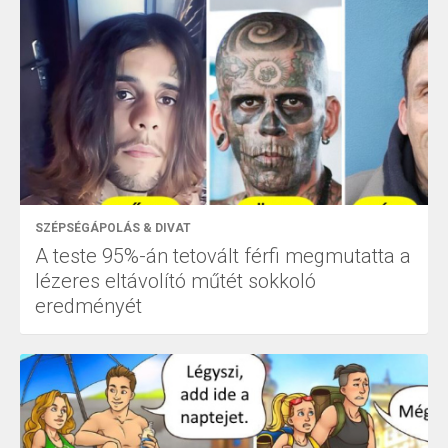
SZÉPSÉGÁPOLÁS & DIVAT
A teste 95%-án tetovált férfi megmutatta a
lézeres eltávolító műtét sokkoló
eredményét