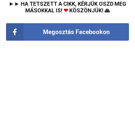
►► HA TETSZETT A CIKK, KÉRJÜK OSZD MEG
MÁSOKKAL IS!
❤
KÖSZÖNJÜK! 🙏
Megosztás Facebookon