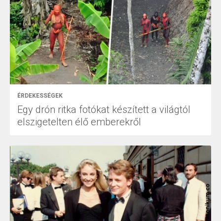
ÉRDEKESSÉGEK
Egy drón ritka fotókat készített a világtól
elszigetelten élő emberekről