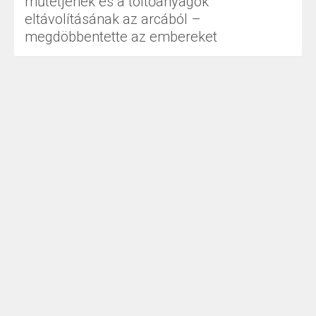
műtétjének és a töltőanyagok
eltávolításának az arcából –
megdöbbentette az embereket