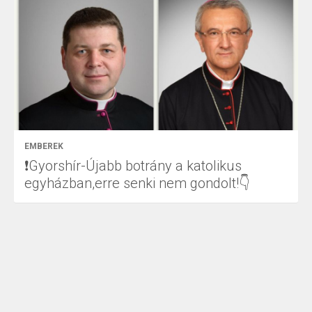
EMBEREK
❗Gyorshír-Újabb botrány a katolikus
egyházban,erre senki nem gondolt!👇