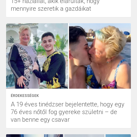
15+ háziállat, akik elárulták, hogy
mennyire szeretik a gazdáikat
ÉRDEKESSÉGEK
A 19 éves tinédzser bejelentette, hogy egy
76 éves nőtől fog gyereke születni – de
van benne egy csavar