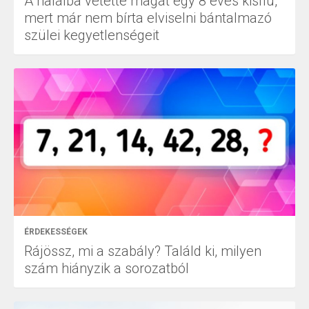
A halálba vetette magát egy 8 éves kisfiú,
mert már nem bírta elviselni bántalmazó
szülei kegyetlenségeit
ÉRDEKESSÉGEK
Rájössz, mi a szabály? Találd ki, milyen
szám hiányzik a sorozatból