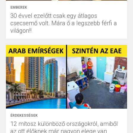
EMBEREK
30 évvel ezelőtt csak egy átlagos
csecsemő volt. Mára ő a legszebb férfi a
világon!!
ÉRDEKESSÉGEK
12 mítosz különböző országokról, amiből
az ott élőknek már nagyon elege van