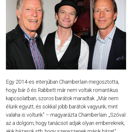
Egy 2014-es interjúban Chamberlain megosztotta,
hogy bár ő és Rabbett már nem voltak romantikus
kapcsolatban, szoros barátok maradtak. „Már nem
élünk együtt, és sokkal jobb barátok vagyunk, mint
valaha is voltunk” – magyarázta Chamberlain. „Szóval
az a dolgom, hogy tanácsot adjak olyan embereknek,
akik házasok stb. hogy szerezzenek másik házat”.