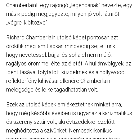
Chamberlaint: egy rajongó „legendának” nevezte, egy
másik pedig megjegyezte, milyen jó volt látni őt
„végre, kiöltözve”.
Richard Chamberlain utolsó képei pontosan azt
örökítik meg, amit sokan mindvégig sejtettünk –
hogy nevetéssel, bájjal és soha el nem múló,
ragályos örömmel élte az életét. A hullámvölgyek, az
identitásával folytatott küzdelmek és a hollywoodi
reflektorfény kihívásai ellenére Chamberlain
melegsége és lelke tagadhatatlan volt.
Ezek az utolsó képek emlékeztetnek minket arra,
hogy még későbbi éveiben is ugyanaz a karizmatikus
és szerény sztár volt, aki évtizedekkel ezelőtt
meghódította a szívünket. Nemcsak ikonikus