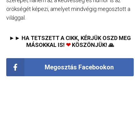
szerepei, hanem az a kedvesség és humor is az
örökségét képezi, amelyet mindvégig megosztott a
világgal.
►► HA TETSZETT A CIKK, KÉRJÜK OSZD MEG
MÁSOKKAL IS!
❤
KÖSZÖNJÜK! 🙏
Megosztás Facebookon