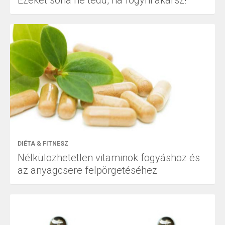
Ezeket soha ne tedd, ha fogyni akarsz!
DIÉTA & FITNESZ
Nélkülözhetetlen vitaminok fogyáshoz és
az anyagcsere felpörgetéséhez