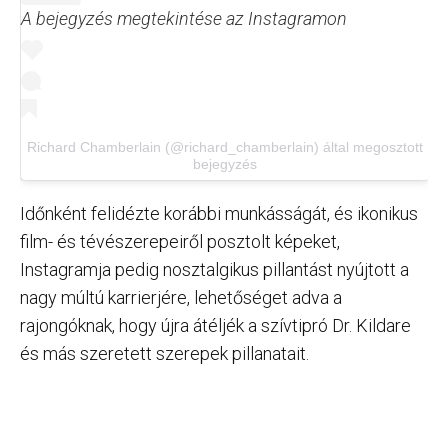
A bejegyzés megtekintése az Instagramon
Richard Chamberlain (@richard_chamberlain) által megosztott
bejegyzés
Időnként felidézte korábbi munkásságát, és ikonikus
film- és tévészerepeiről posztolt képeket,
Instagramja pedig nosztalgikus pillantást nyújtott a
nagy múltú karrierjére, lehetőséget adva a
rajongóknak, hogy újra átéljék a szívtipró Dr. Kildare
és más szeretett szerepek pillanatait.