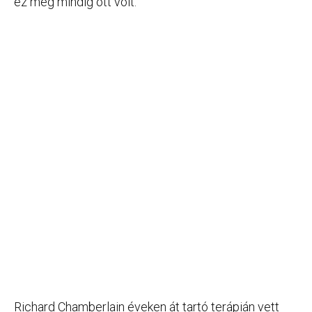
ez még mindig ott volt.”
Richard Chamberlain éveken át tartó terápián vett