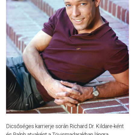
Dicsőséges karrierje során Richard Dr. Kildare-ként
és Ralph atyaként a Tövismadarakban lángra