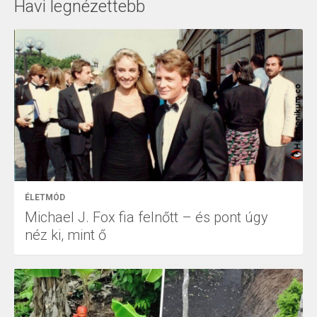
Havi legnézettebb
ÉLETMÓD
Michael J. Fox fia felnőtt – és pont úgy
néz ki, mint ő