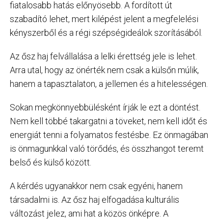
fiatalosabb hatás előnyösebb. A fordított út
szabadító lehet, mert kilépést jelent a megfelelési
kényszerből és a régi szépségideálok szorításából.
Az ősz haj felvállalása a lelki érettség jele is lehet.
Arra utal, hogy az önérték nem csak a külsőn múlik,
hanem a tapasztalaton, a jellemen és a hitelességen.
Sokan megkönnyebbülésként írják le ezt a döntést.
Nem kell többé takargatni a töveket, nem kell időt és
energiát tenni a folyamatos festésbe. Ez önmagában
is önmagunkkal való törődés, és összhangot teremt
belső és külső között.
A kérdés ugyanakkor nem csak egyéni, hanem
társadalmi is. Az ősz haj elfogadása kulturális
változást jelez, ami hat a közös önképre. A