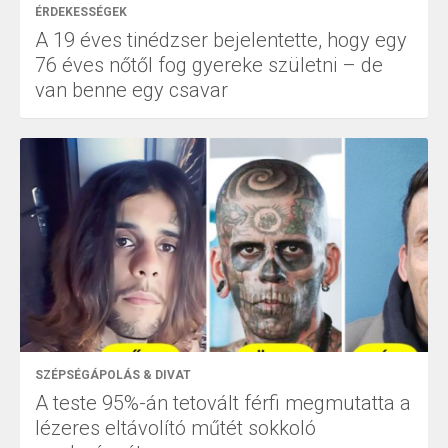
ÉRDEKESSÉGEK
A 19 éves tinédzser bejelentette, hogy egy
76 éves nőtől fog gyereke születni – de
van benne egy csavar
SZÉPSÉGÁPOLÁS & DIVAT
A teste 95%-án tetovált férfi megmutatta a
lézeres eltávolító műtét sokkoló