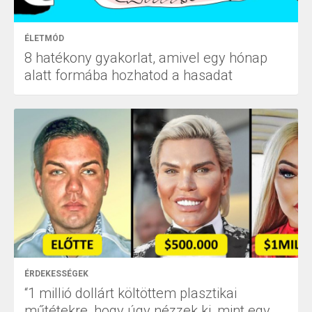
ÉLETMÓD
8 hatékony gyakorlat, amivel egy hónap
alatt formába hozhatod a hasadat
ÉRDEKESSÉGEK
“1 millió dollárt költöttem plasztikai
műtétekre, hogy úgy nézzek ki, mint egy