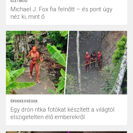
ÉLETMÓD
Michael J. Fox fia felnőtt – és pont úgy
néz ki, mint ő
ÉRDEKESSÉGEK
Egy drón ritka fotókat készített a világtól
elszigetelten élő emberekről