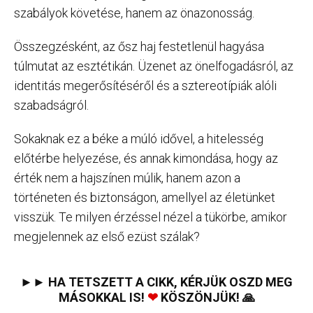
szabályok követése, hanem az önazonosság.
Összegzésként, az ősz haj festetlenül hagyása
túlmutat az esztétikán. Üzenet az önelfogadásról, az
identitás megerősítéséről és a sztereotípiák alóli
szabadságról.
Sokaknak ez a béke a múló idővel, a hitelesség
előtérbe helyezése, és annak kimondása, hogy az
érték nem a hajszínen múlik, hanem azon a
történeten és biztonságon, amellyel az életünket
visszük. Te milyen érzéssel nézel a tükörbe, amikor
megjelennek az első ezüst szálak?
►► HA TETSZETT A CIKK, KÉRJÜK OSZD MEG
MÁSOKKAL IS!
❤
KÖSZÖNJÜK! 🙏