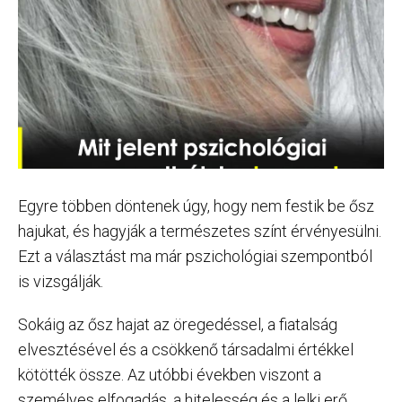
Egyre többen döntenek úgy, hogy nem festik be ősz
hajukat, és hagyják a természetes színt érvényesülni.
Ezt a választást ma már pszichológiai szempontból
is vizsgálják.
Sokáig az ősz hajat az öregedéssel, a fiatalság
elvesztésével és a csökkenő társadalmi értékkel
kötötték össze. Az utóbbi években viszont a
személyes elfogadás, a hitelesség és a lelki erő