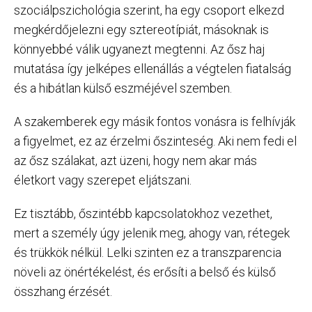
szociálpszichológia szerint, ha egy csoport elkezd
megkérdőjelezni egy sztereotípiát, másoknak is
könnyebbé válik ugyanezt megtenni. Az ősz haj
mutatása így jelképes ellenállás a végtelen fiatalság
és a hibátlan külső eszméjével szemben.
A szakemberek egy másik fontos vonásra is felhívják
a figyelmet, ez az érzelmi őszinteség. Aki nem fedi el
az ősz szálakat, azt üzeni, hogy nem akar más
életkort vagy szerepet eljátszani.
Ez tisztább, őszintébb kapcsolatokhoz vezethet,
mert a személy úgy jelenik meg, ahogy van, rétegek
és trükkök nélkül. Lelki szinten ez a transzparencia
növeli az önértékelést, és erősíti a belső és külső
összhang érzését.