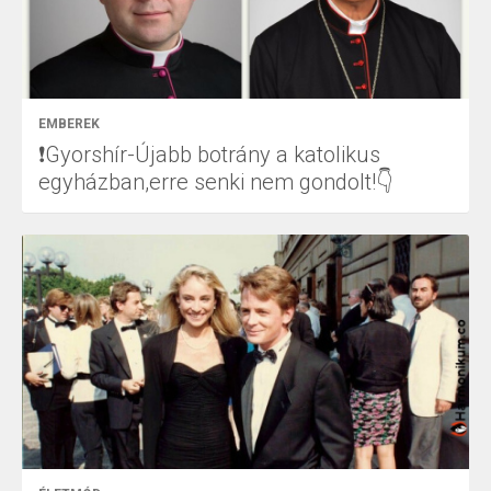
EMBEREK
❗Gyorshír-Újabb botrány a katolikus
egyházban,erre senki nem gondolt!👇