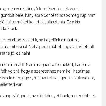
 arra, mennyire könnyű természetesnek venni a
 gondolt bele, hány apró döntést hozok meg nap mint
éniai terméket kellett kiválasztania. Ez a kis
t köztünk.
rtés abból születik, ha figyelünk a másikra,
ük, mit csinál. Néha pedig abból, hogy valaki ott áll
etné jól csinálni.
bennem maradt. Nem magáért a termékért, hanem a
ték volt rá, hogy a szeretethez nem kell hatalmas
valaki megjegyzi, mit szeretsz, figyel a szokásaidra,
elletted van.
étköznapi világodat, az élet könnyebbnek, melegebbnek