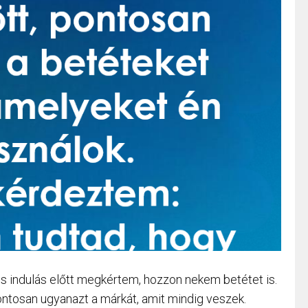
és indulás előtt megkértem, hozzon nekem betétet is.
ntosan ugyanazt a márkát, amit mindig veszek.