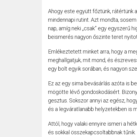
Ahogy este együtt főztünk, rátértünk
mindennapi rutint. Azt mondta, sosem
nap, amíg neki „csak” egy egyszerű higi
beismerés nagyon őszinte teret nyitot
Emlékeztetett minket arra, hogy a megé
meghallgatjuk, mit mond, és észrevessz
egy bolt egyik sorában, és nagyon szer
Ez az egy sima bevásárlás azóta is 
mögötte lévő gondoskodásért. Bizonyí
gesztus. Sokszor annyi az egész, hogy 
és a legváratlanabb helyzetekben is m
Attól, hogy valaki ennyire ismeri a h
és sokkal összekapcsoltabbnak tűnik.