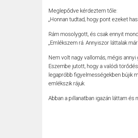
Meglepődve kérdeztem tőle:
„Honnan tudtad, hogy pont ezeket ha
Rám mosolygott, és csak ennyit mond
„Emlékszem rá. Annyiszor láttalak már 
Nem volt nagy vallomás, mégis annyi 
Eszembe jutott, hogy a valódi törődé
legapróbb figyelmességekben bújik me
emlékszik rájuk.
Abban a pillanatban igazán láttam é