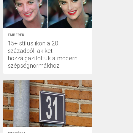
EMBEREK
15+ stílus ikon a 20.
századból, akiket
hozzáigazítottuk a modern
szépségnormákhoz