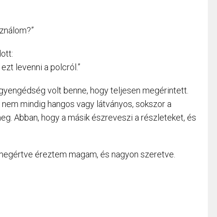
sználom?”
ott:
ezt levenni a polcról.”
gyengédség volt benne, hogy teljesen megérintett.
s nem mindig hangos vagy látványos, sokszor a
g. Abban, hogy a másik észreveszi a részleteket, és
s megértve éreztem magam, és nagyon szeretve.