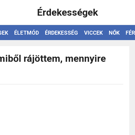
Érdekességek
GEK
ÉLETMÓD
ÉRDEKESSÉG
VICCEK
NŐK
FÉR
miből rájöttem, mennyire