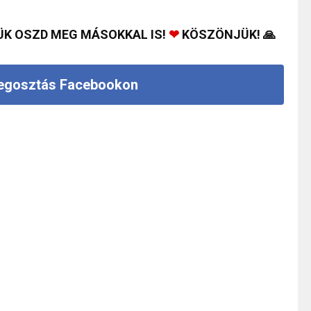
ÜK OSZD MEG MÁSOKKAL IS!
❤
KÖSZÖNJÜK! 🙏
gosztás Facebookon