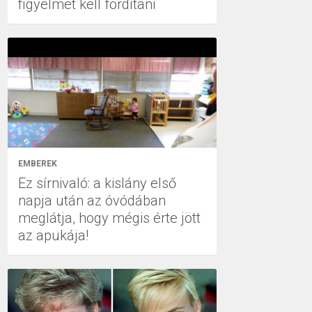
figyelmet kell fordítani
EMBEREK
Ez sírnivaló: a kislány első
napja után az óvódában
meglátja, hogy mégis érte jött
az apukája!