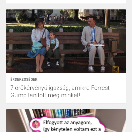
ÉRDEKESSÉGEK
7 örökérvényű igazság, amikre Forrest
Gump tanított meg minket!