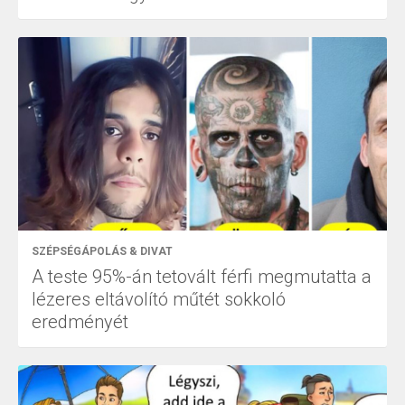
SZÉPSÉGÁPOLÁS & DIVAT
A teste 95%-án tetovált férfi megmutatta a
lézeres eltávolító műtét sokkoló
eredményét