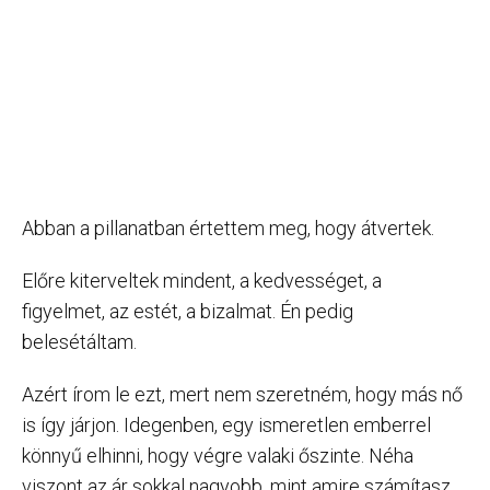
Abban a pillanatban értettem meg, hogy átvertek.
Előre kiterveltek mindent, a kedvességet, a
figyelmet, az estét, a bizalmat. Én pedig
belesétáltam.
Azért írom le ezt, mert nem szeretném, hogy más nő
is így járjon. Idegenben, egy ismeretlen emberrel
könnyű elhinni, hogy végre valaki őszinte. Néha
viszont az ár sokkal nagyobb, mint amire számítasz.