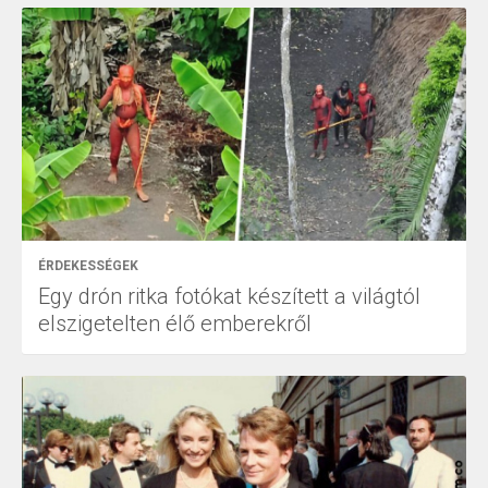
ÉRDEKESSÉGEK
Egy drón ritka fotókat készített a világtól
elszigetelten élő emberekről