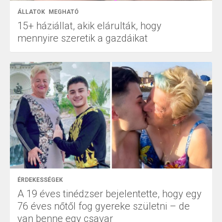
ÁLLATOK
MEGHATÓ
15+ háziállat, akik elárulták, hogy
mennyire szeretik a gazdáikat
ÉRDEKESSÉGEK
A 19 éves tinédzser bejelentette, hogy egy
76 éves nőtől fog gyereke születni – de
van benne egy csavar