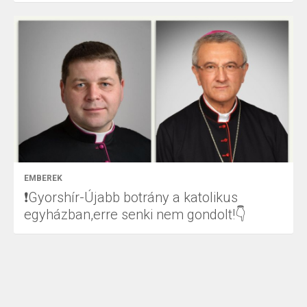
EMBEREK
❗Gyorshír-Újabb botrány a katolikus
egyházban,erre senki nem gondolt!👇