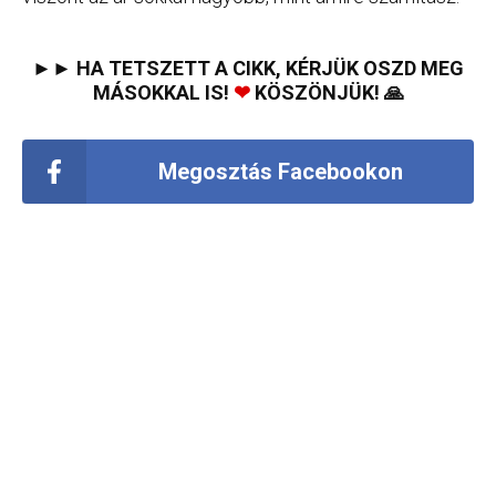
►► HA TETSZETT A CIKK, KÉRJÜK OSZD MEG
MÁSOKKAL IS!
❤
KÖSZÖNJÜK! 🙏
Megosztás Facebookon