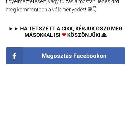
figyelmeztetéseit, vagy túlzás a mostani lépés?Írd
meg kommentben a véleményedet! 💬👇
►► HA TETSZETT A CIKK, KÉRJÜK OSZD MEG
MÁSOKKAL IS!
❤
KÖSZÖNJÜK! 🙏
Megosztás Facebookon