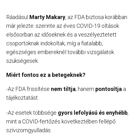
Ráadásul
Marty Makary
, az FDA biztosa korábban
már jelezte: szerinte az éves COVID-19 oltások
elsősorban az időseknek és a veszélyeztetett
csoportoknak indokoltak, míg a fiatalabb,
egészséges embereknél további vizsgálatok
szükségesek.
Miért fontos ez a betegeknek?
-Az FDA frissítése
nem tiltja
, hanem
pontosítja
a
tájékoztatást.
-Az esetek többsége
gyors lefolyású és enyhébb
,
mint a COVID-fertőzés következtében fellépő
szívizomgyulladás.