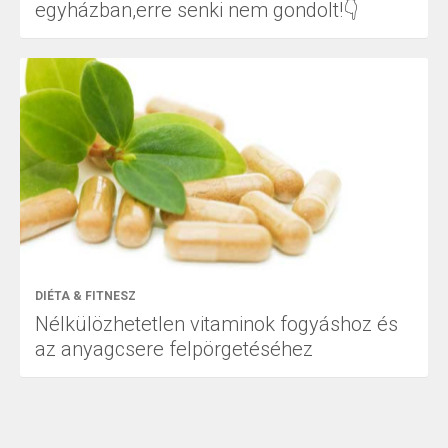
egyházban,erre senki nem gondolt!👇
DIÉTA & FITNESZ
Nélkülözhetetlen vitaminok fogyáshoz és
az anyagcsere felpörgetéséhez