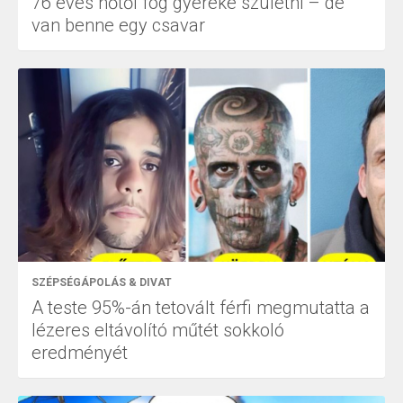
76 éves nőtől fog gyereke születni – de
van benne egy csavar
SZÉPSÉGÁPOLÁS & DIVAT
A teste 95%-án tetovált férfi megmutatta a
lézeres eltávolító műtét sokkoló
eredményét