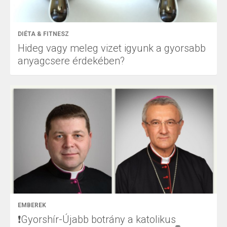
DIÉTA & FITNESZ
Hideg vagy meleg vizet igyunk a gyorsabb
anyagcsere érdekében?
EMBEREK
❗Gyorshír-Újabb botrány a katolikus