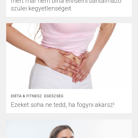
mert már nem bírta elviselni bántalmazó
szülei kegyetlenségeit
DIÉTA & FITNESZ
EGÉSZSÉG
Ezeket soha ne tedd, ha fogyni akarsz!