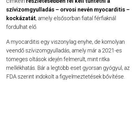
címkéin
részletesebben fel kell tüntetni a
szívizomgyulladás – orvosi nevén myocarditis –
kockázatát
, amely elsősorban fiatal férfiaknál
fordulhat elő.
A myocarditis egy viszonylag enyhe, de komolyan
veendő szívizomgyulladás, amely már a 2021-es
tömeges oltások idején felmerült, mint ritka
mellékhatás. Bár a legtöbb eset gyorsan gyógyul, az
FDA szerint indokolt a figyelmeztetések bővítése.