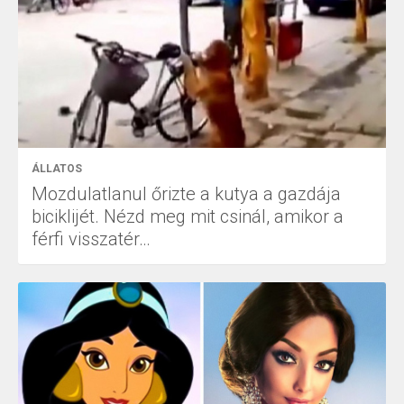
ÁLLATOS
Mozdulatlanul őrizte a kutya a gazdája
biciklijét. Nézd meg mit csinál, amikor a
férfi visszatér…