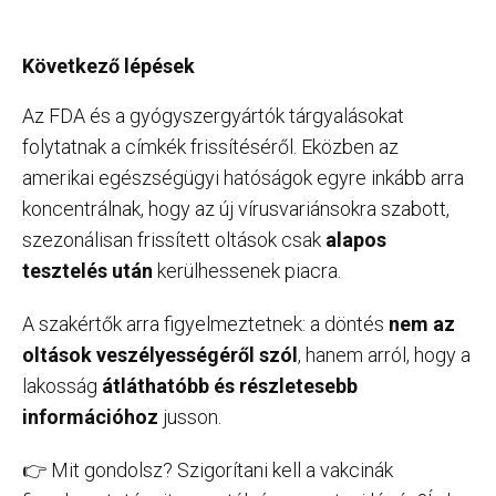
Következő lépések
Az FDA és a gyógyszergyártók tárgyalásokat
folytatnak a címkék frissítéséről. Eközben az
amerikai egészségügyi hatóságok egyre inkább arra
koncentrálnak, hogy az új vírusvariánsokra szabott,
szezonálisan frissített oltások csak
alapos
tesztelés után
kerülhessenek piacra.
A szakértők arra figyelmeztetnek: a döntés
nem az
oltások veszélyességéről szól
, hanem arról, hogy a
lakosság
átláthatóbb és részletesebb
információhoz
jusson.
👉 Mit gondolsz? Szigorítani kell a vakcinák