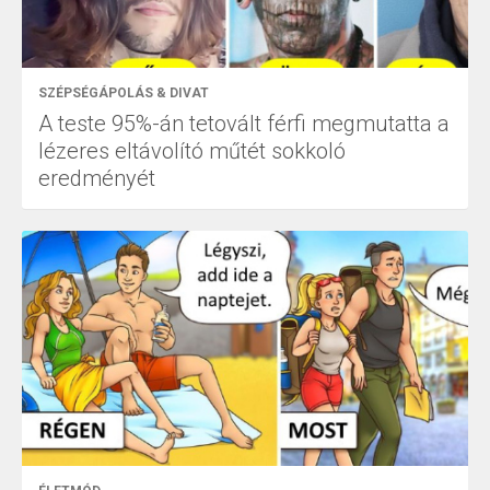
SZÉPSÉGÁPOLÁS & DIVAT
A teste 95%-án tetovált férfi megmutatta a
lézeres eltávolító műtét sokkoló
eredményét