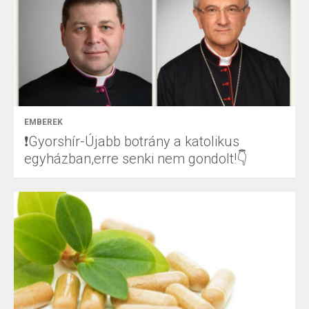
EMBEREK
❗Gyorshír-Újabb botrány a katolikus
egyházban,erre senki nem gondolt!👇