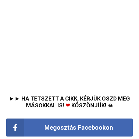
►► HA TETSZETT A CIKK, KÉRJÜK OSZD MEG
MÁSOKKAL IS!
❤
KÖSZÖNJÜK! 🙏
Megosztás Facebookon