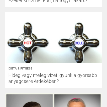
Ezeket soha ne tedd, ha fogyni akarsz!
DIÉTA & FITNESZ
Hideg vagy meleg vizet igyunk a gyorsabb
anyagcsere érdekében?