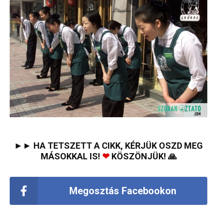
►► HA TETSZETT A CIKK, KÉRJÜK OSZD MEG
MÁSOKKAL IS!
❤
KÖSZÖNJÜK! 🙏
Megosztás Facebookon