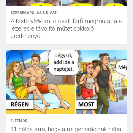
SZÉPSÉGÁPOLÁS & DIVAT
A teste 95%-án tetovált férfi megmutatta a
lézeres eltávolító műtét sokkoló
eredményét
ÉLETMÓD
11 példa arra, hogy a mi generációnk néha