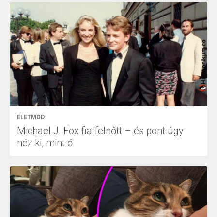
ÉLETMÓD
Michael J. Fox fia felnőtt – és pont úgy
néz ki, mint ő