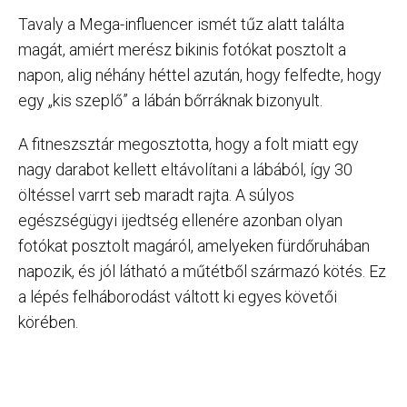
Tavaly a Mega-influencer ismét tűz alatt találta
magát, amiért merész bikinis fotókat posztolt a
napon, alig néhány héttel azután, hogy felfedte, hogy
egy „kis szeplő” a lábán bőrráknak bizonyult.
A fitneszsztár megosztotta, hogy a folt miatt egy
nagy darabot kellett eltávolítani a lábából, így 30
öltéssel varrt seb maradt rajta. A súlyos
egészségügyi ijedtség ellenére azonban olyan
fotókat posztolt magáról, amelyeken fürdőruhában
napozik, és jól látható a műtétből származó kötés. Ez
a lépés felháborodást váltott ki egyes követői
körében.