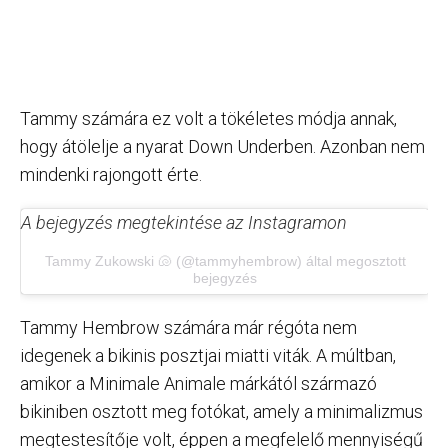
Tammy számára ez volt a tökéletes módja annak,
hogy átölelje a nyarat Down Underben. Azonban nem
mindenki rajongott érte.
A bejegyzés megtekintése az Instagramon
Tammy Zukowski 🐚 (@tammyhembrow) által megosztott
bejegyzés
Tammy Hembrow számára már régóta nem
idegenek a bikinis posztjai miatti viták. A múltban,
amikor a Minimale Animale márkától származó
bikiniben osztott meg fotókat, amely a minimalizmus
megtestesítője volt, éppen a megfelelő mennyiségű