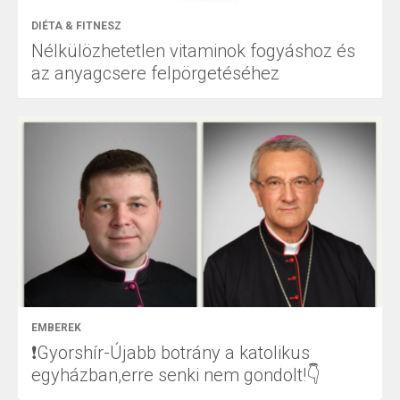
DIÉTA & FITNESZ
Nélkülözhetetlen vitaminok fogyáshoz és
az anyagcsere felpörgetéséhez
EMBEREK
❗Gyorshír-Újabb botrány a katolikus
egyházban,erre senki nem gondolt!👇