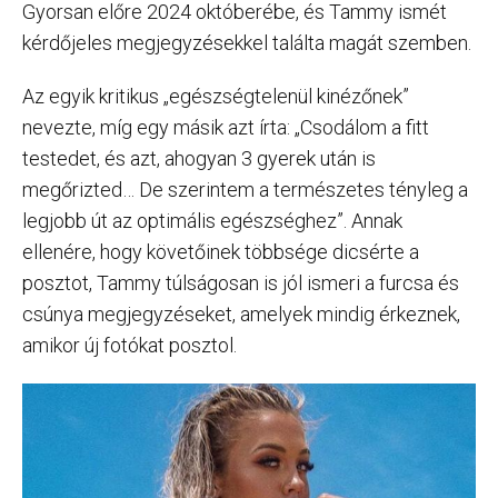
Gyorsan előre 2024 októberébe, és Tammy ismét
kérdőjeles megjegyzésekkel találta magát szemben.
Az egyik kritikus „egészségtelenül kinézőnek”
nevezte, míg egy másik azt írta: „Csodálom a fitt
testedet, és azt, ahogyan 3 gyerek után is
megőrizted… De szerintem a természetes tényleg a
legjobb út az optimális egészséghez”. Annak
ellenére, hogy követőinek többsége dicsérte a
posztot, Tammy túlságosan is jól ismeri a furcsa és
csúnya megjegyzéseket, amelyek mindig érkeznek,
amikor új fotókat posztol.