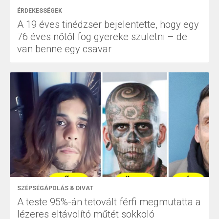
ÉRDEKESSÉGEK
A 19 éves tinédzser bejelentette, hogy egy
76 éves nőtől fog gyereke születni – de
van benne egy csavar
SZÉPSÉGÁPOLÁS & DIVAT
A teste 95%-án tetovált férfi megmutatta a
lézeres eltávolító műtét sokkoló