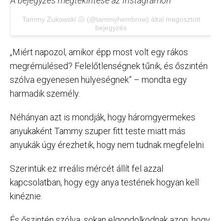
A bejegyzés megtekintése az Instagramon
Tammy Zukowski 🐚 (@tammyhembrow) által megosztott
bejegyzés
„Miért napozol, amikor épp most volt egy rákos
megrémülésed? Felelőtlenségnek tűnik, és őszintén
szólva egyenesen hülyeségnek” – mondta egy
harmadik személy.
Néhányan azt is mondják, hogy háromgyermekes
anyukaként Tammy szuper fitt teste miatt más
anyukák úgy érezhetik, hogy nem tudnak megfelelni.
Szerintük ez irreális mércét állít fel azzal
kapcsolatban, hogy egy anya testének hogyan kell
kinéznie.
És őszintén szólva, sokan elgondolkodnak azon, hogy