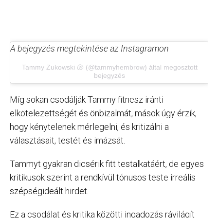
A bejegyzés megtekintése az Instagramon
Tammy Zukowski 🐚 (@tammyhembrow) által megosztott
bejegyzés
Míg sokan csodálják Tammy fitnesz iránti
elkötelezettségét és önbizalmát, mások úgy érzik,
hogy kénytelenek mérlegelni, és kritizálni a
választásait, testét és imázsát.
Tammyt gyakran dicsérik fitt testalkatáért, de egyes
kritikusok szerint a rendkívül tónusos teste irreális
szépségideált hirdet.
Ez a csodálat és kritika közötti ingadozás rávilágít