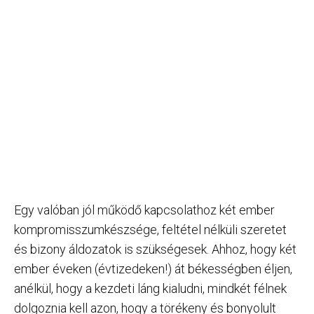
Egy valóban jól működő kapcsolathoz két ember
kompromisszumkészsége, feltétel nélküli szeretet
és bizony áldozatok is szükségesek. Ahhoz, hogy két
ember éveken (évtizedeken!) át békességben éljen,
anélkül, hogy a kezdeti láng kialudni, mindkét félnek
dolgoznia kell azon, hogy a törékeny és bonyolult