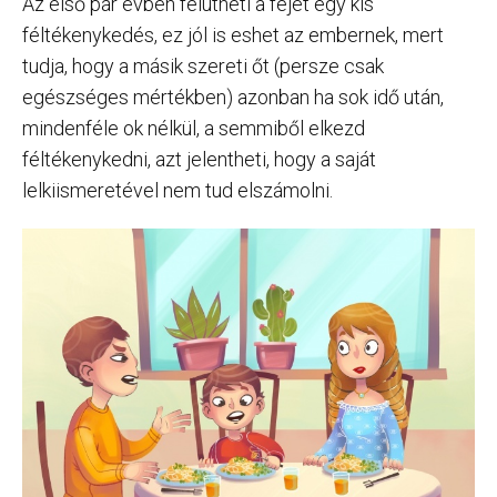
Az első pár évben felütheti a fejét egy kis
féltékenykedés, ez jól is eshet az embernek, mert
tudja, hogy a másik szereti őt (persze csak
egészséges mértékben) azonban ha sok idő után,
mindenféle ok nélkül, a semmiből elkezd
féltékenykedni, azt jelentheti, hogy a saját
lelkiismeretével nem tud elszámolni.