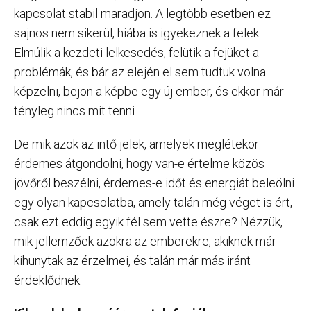
kapcsolat stabil maradjon. A legtöbb esetben ez
sajnos nem sikerül, hiába is igyekeznek a felek.
Elmúlik a kezdeti lelkesedés, felütik a fejüket a
problémák, és bár az elején el sem tudtuk volna
képzelni, bejön a képbe egy új ember, és ekkor már
tényleg nincs mit tenni.
De mik azok az intő jelek, amelyek meglétekor
érdemes átgondolni, hogy van-e értelme közös
jövőről beszélni, érdemes-e időt és energiát beleölni
egy olyan kapcsolatba, amely talán még véget is ért,
csak ezt eddig egyik fél sem vette észre? Nézzük,
mik jellemzőek azokra az emberekre, akiknek már
kihunytak az érzelmei, és talán már más iránt
érdeklődnek.