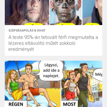
SZÉPSÉGÁPOLÁS & DIVAT
A teste 95%-án tetovált férfi megmutatta a
lézeres eltávolító műtét sokkoló
eredményét