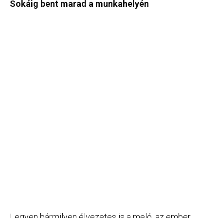
Sokáig bent marad a munkahelyén
Legyen bármilyen élvezetes is a meló, az ember