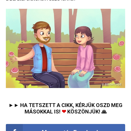
►► HA TETSZETT A CIKK, KÉRJÜK OSZD MEG
MÁSOKKAL IS!
❤
KÖSZÖNJÜK! 🙏