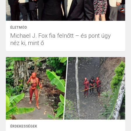
ÉLETMÓD
Michael J. Fox fia felnőtt – és pont úgy
néz ki, mint ő
ÉRDEKESSÉGEK