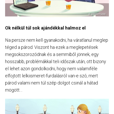
Ok nélkül túl sok ajándékkal halmoz el
Na persze nem kell gyanakodni, ha váratlanul meglep
téged a párod. Viszont ha ezek a meglepetések
megsokszorozódnak és a semmiből jönnek, egy
hosszabb, problémákkal teli időszak után, ott bizony
el lehet azon gondolkodni, hogy nem valamiféle
elfojtott lelkiismeret-furdalásról van-e szó, mert
párod valami nem túl szép dolgot csinál a hátad
mögött…