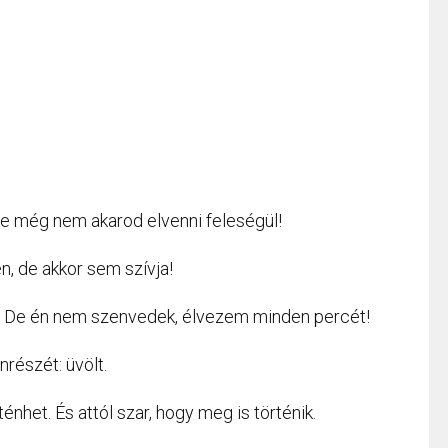
de még nem akarod elvenni feleségül!
en, de akkor sem szívja!
 De én nem szenvedek, élvezem minden percét!
nrészét: üvölt.
énhet. És attól szar, hogy meg is történik.