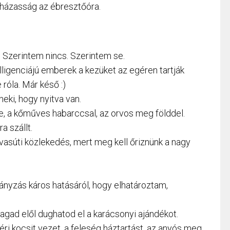
 házasság az ébresztőóra.
 Szerintem nincs. Szerintem se.
lligenciájú emberek a kezüket az egéren tartják
róla. Már késő :)
eki, hogy nyitva van.
 be, a kőműves habarccsal, az orvos meg földdel.
a szállt.
vasúti közlekedés, mert meg kell őriznünk a nagy
hányzás káros hatásáról, hogy elhatároztam,
 magad elől dughatod el a karácsonyi ajándékot.
férj kocsit vezet, a feleség háztartást, az anyós meg