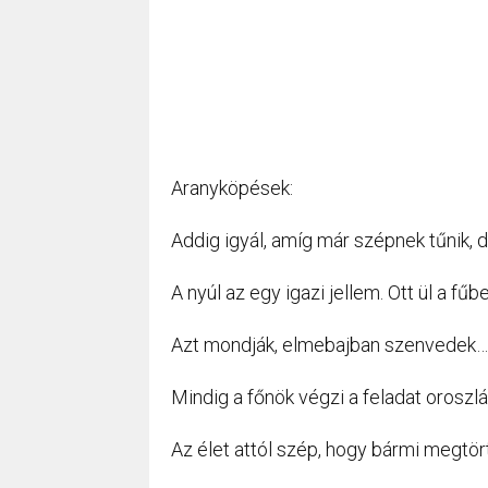
Aranyköpések:
Addig igyál, amíg már szépnek tűnik, 
A nyúl az egy igazi jellem. Ott ül a fűb
Azt mondják, elmebajban szenvedek…
Mindig a főnök végzi a feladat oroszlá
Az élet attól szép, hogy bármi megtört