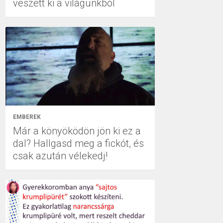
veszett ki a világunkból
EMBEREK
Már a könyöködön jön ki ez a
dal? Hallgasd meg a fickót, és
csak azután vélekedj!