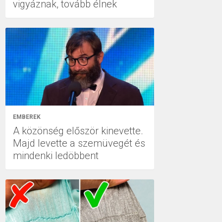
vigyáznak, tovább élnek
EMBEREK
A közönség először kinevette.
Majd levette a szemüvegét és
mindenki ledöbbent