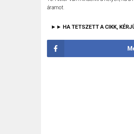
áramot.
►► HA TETSZETT A CIKK, KÉRJ
Me