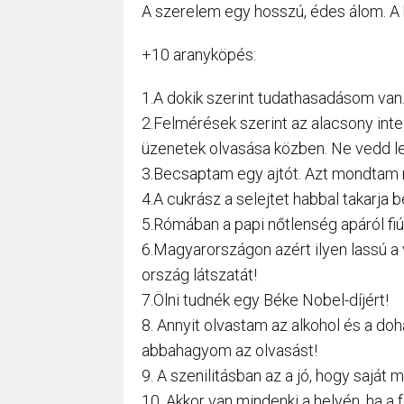
A szerelem egy hosszú, édes álom. A
+10 aranyköpés:
1.A dokik szerint tudathasadásom van.
2.Felmérések szerint az alacsony inte
üzenetek olvasása közben. Ne vedd le 
3.Becsaptam egy ajtót. Azt mondtam n
4.A cukrász a selejtet habbal takarja
5.Rómában a papi nőtlenség apáról fiúr
6.Magyarországon azért ilyen lassú a 
ország látszatát!
7.Ölni tudnék egy Béke Nobel-díjért!
8. Annyit olvastam az alkohol és a do
abbahagyom az olvasást!
9. A szenilitásban az a jó, hogy saját
10. Akkor van mindenki a helyén, ha a 