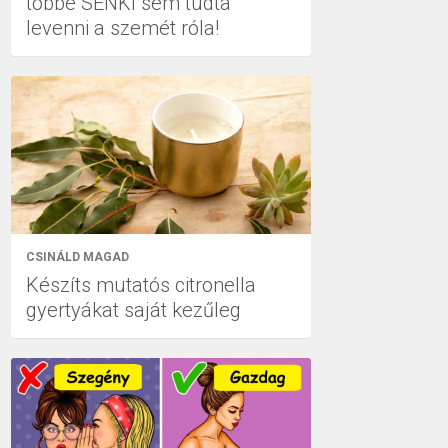
többé SENKI sem tudta
levenni a szemét róla!
CSINÁLD MAGAD
Készíts mutatós citronella
gyertyákat saját kezűleg