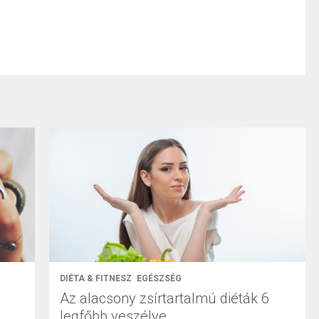
DIÉTA & FITNESZ
EGÉSZSÉG
Az alacsony zsírtartalmú diéták 6
legfőbb veszélye