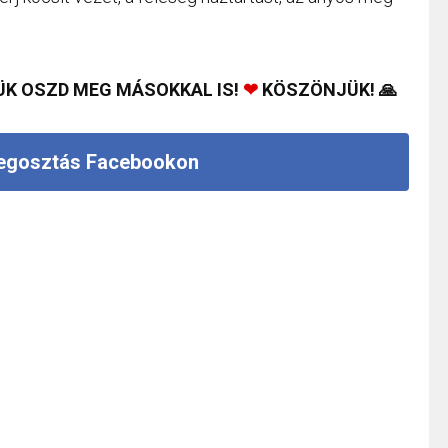
ÜK OSZD MEG MÁSOKKAL IS!
❤
KÖSZÖNJÜK! 🙏
gosztás Facebookon