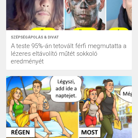
SZÉPSÉGÁPOLÁS & DIVAT
A teste 95%-án tetovált férfi megmutatta a
lézeres eltávolító műtét sokkoló
eredményét