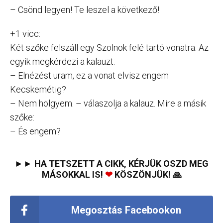
– Csönd legyen! Te leszel a következő!
+1 vicc:
Két szőke felszáll egy Szolnok felé tartó vonatra. Az
egyik megkérdezi a kalauzt:
– Elnézést uram, ez a vonat elvisz engem
Kecskemétig?
– Nem hölgyem. – válaszolja a kalauz. Mire a másik
szőke:
– És engem?
►► HA TETSZETT A CIKK, KÉRJÜK OSZD MEG
MÁSOKKAL IS!
❤
KÖSZÖNJÜK! 🙏
Megosztás Facebookon