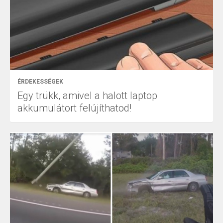
ÉRDEKESSÉGEK
Egy trükk, amivel a halott laptop
akkumulátort felújíthatod!