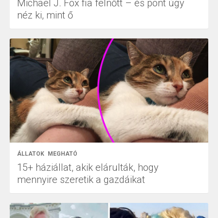
Michael J. Fox fia felnőtt – és pont úgy
néz ki, mint ő
ÁLLATOK
MEGHATÓ
15+ háziállat, akik elárulták, hogy
mennyire szeretik a gazdáikat