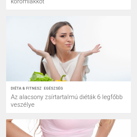
körömlakkot
DIÉTA & FITNESZ
EGÉSZSÉG
Az alacsony zsírtartalmú diéták 6 legfőbb
veszélye