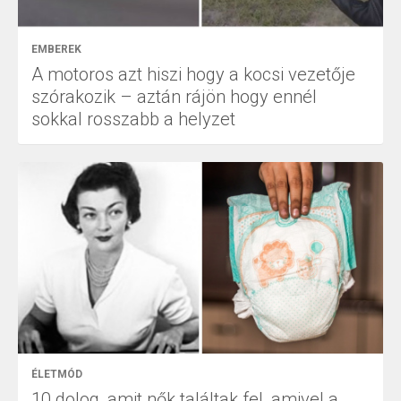
EMBEREK
A motoros azt hiszi hogy a kocsi vezetője
szórakozik – aztán rájön hogy ennél
sokkal rosszabb a helyzet
ÉLETMÓD
10 dolog, amit nők találtak fel, amivel a