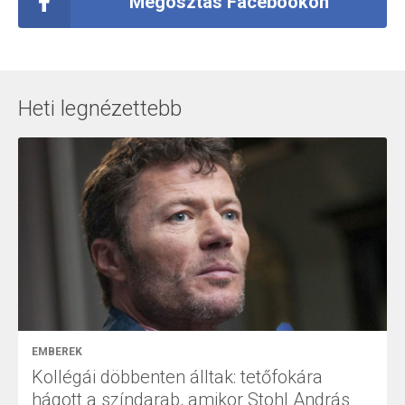
Megosztás Facebookon
Heti legnézettebb
EMBEREK
Kollégái döbbenten álltak: tetőfokára
hágott a színdarab, amikor Stohl András