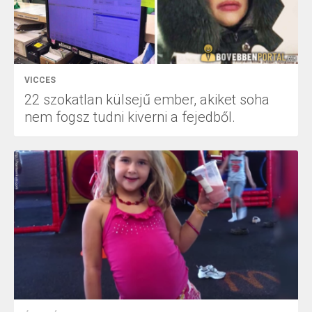
VICCES
22 szokatlan külsejű ember, akiket soha
nem fogsz tudni kiverni a fejedből.