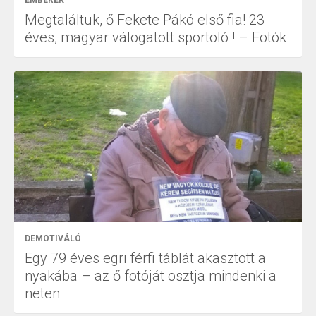
EMBEREK
Megtaláltuk, ő Fekete Pákó első fia! 23
éves, magyar válogatott sportoló ! – Fotók
DEMOTIVÁLÓ
Egy 79 éves egri férfi táblát akasztott a
nyakába – az ő fotóját osztja mindenki a
neten