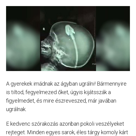
A gyerekek imádnak az ágyban ugrálni! Bármennyire
is tiltod, fegyelmezed őket, úgyis kijátsszák a
figyelmedet, és mire észreveszed, már javában
ugrálnak.
E kedvenc szórakozás azonban pokoli veszélyeket
rejteget. Minden egyes sarok, éles tárgy komoly kárt