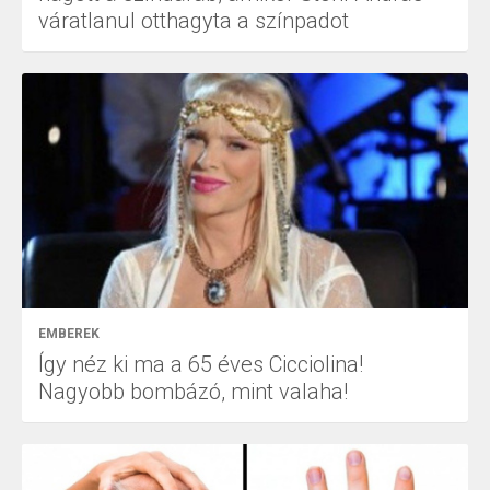
váratlanul otthagyta a színpadot
EMBEREK
Így néz ki ma a 65 éves Cicciolina!
Nagyobb bombázó, mint valaha!