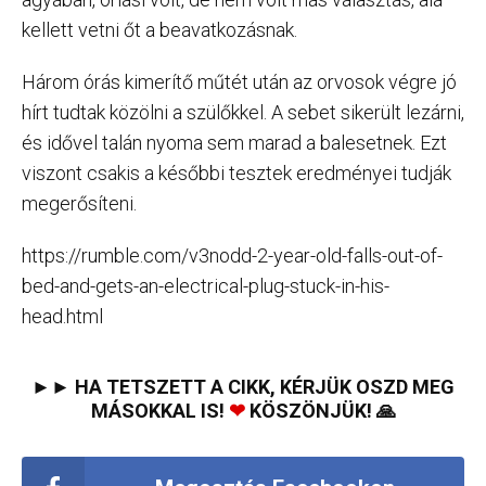
kellett vetni őt a beavatkozásnak.
Három órás kimerítő műtét után az orvosok végre jó
hírt tudtak közölni a szülőkkel. A sebet sikerült lezárni,
és idővel talán nyoma sem marad a balesetnek. Ezt
viszont csakis a későbbi tesztek eredményei tudják
megerősíteni.
https://rumble.com/v3nodd-2-year-old-falls-out-of-
bed-and-gets-an-electrical-plug-stuck-in-his-
head.html
►► HA TETSZETT A CIKK, KÉRJÜK OSZD MEG
MÁSOKKAL IS!
❤
KÖSZÖNJÜK! 🙏