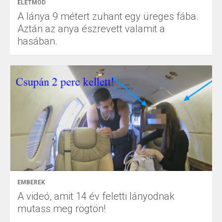
ÉLETMÓD
A lánya 9 métert zuhant egy üreges fába.
Aztán az anya észrevett valamit a
hasában.
EMBEREK
A videó, amit 14 év feletti lányodnak
mutass meg rögtön!