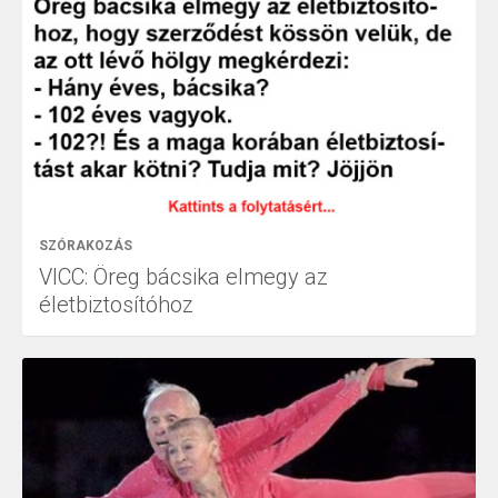
SZÓRAKOZÁS
VICC: Öreg bácsika elmegy az
életbiztosítóhoz