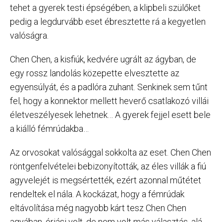
tehet a gyerek testi épségében, a klipbeli szülőket
pedig a legdurvább eset ébresztette rá a kegyetlen
valóságra.
Chen Chen, a kisfiúk, kedvére ugrált az ágyban, de
egy rossz landolás közepette elvesztette az
egyensúlyát, és a padlóra zuhant. Senkinek sem tűnt
fel, hogy a konnektor mellett heverő csatlakozó villái
életveszélyesek lehetnek… A gyerek fejjel esett bele
a kiálló fémrúdakba…
Az orvosokat valósággal sokkolta az eset. Chen Chen
röntgenfelvételei bebizonyították, az éles villák a fiú
agyvelejét is megsértették, ezért azonnal műtétet
rendeltek el nála. A kockázat, hogy a fémrúdak
eltávolítása még nagyobb kárt tesz Chen Chen
agyában, óriási volt, de nem volt más választás, alá