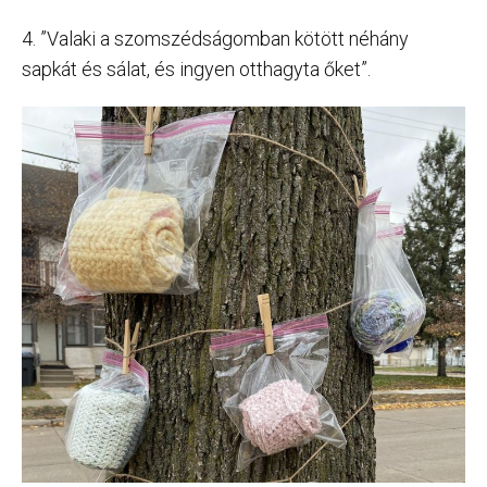
4. ”Valaki a szomszédságomban kötött néhány
sapkát és sálat, és ingyen otthagyta őket”.