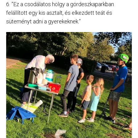
6. ”Ez a csodálatos hölgy a gördeszkaparkban
felállított egy kis asztalt, és elkezdett teát és
süteményt adni a gyerekeknek.”