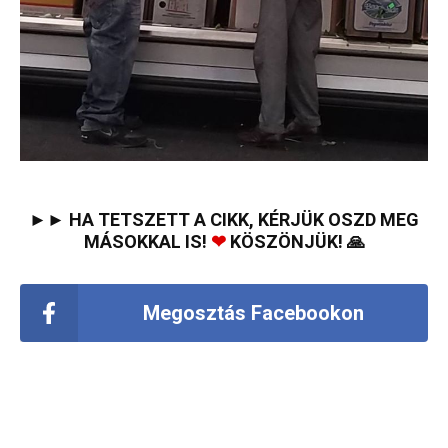
►► HA TETSZETT A CIKK, KÉRJÜK OSZD MEG
MÁSOKKAL IS!
❤
KÖSZÖNJÜK! 🙏
Megosztás Facebookon