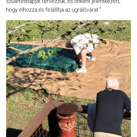
születésnapját tervezzük, és önként jelentkezett,
hogy elhozza és felállítja az ugrálóvárat.”