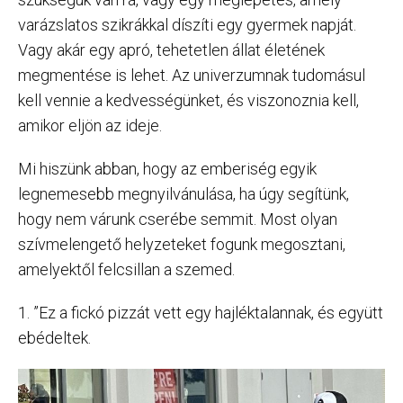
varázslatos szikrákkal díszíti egy gyermek napját.
Vagy akár egy apró, tehetetlen állat életének
megmentése is lehet. Az univerzumnak tudomásul
kell vennie a kedvességünket, és viszonoznia kell,
amikor eljön az ideje.
Mi hiszünk abban, hogy az emberiség egyik
legnemesebb megnyilvánulása, ha úgy segítünk,
hogy nem várunk cserébe semmit. Most olyan
szívmelengető helyzeteket fogunk megosztani,
amelyektől felcsillan a szemed.
1. ”Ez a fickó pizzát vett egy hajléktalannak, és együtt
ebédeltek.