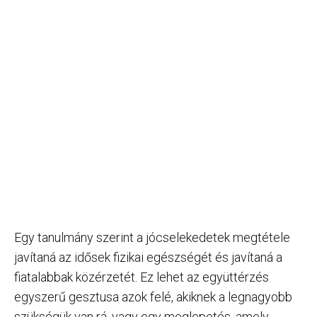
Egy tanulmány szerint a jócselekedetek megtétele
javítaná az idősek fizikai egészségét és javítaná a
fiatalabbak közérzetét. Ez lehet az együttérzés
egyszerű gesztusa azok felé, akiknek a legnagyobb
szükségük van rá, vagy egy meglepetés, amely