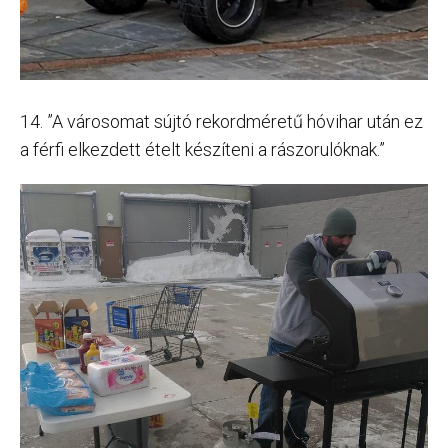
14. ”A városomat sújtó rekordméretű hóvihar után ez
a férfi elkezdett ételt készíteni a rászorulóknak.”