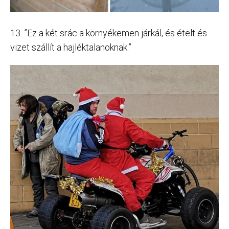
13. ”Ez a két srác a környékemen járkál, és ételt és
vizet szállít a hajléktalanoknak.”