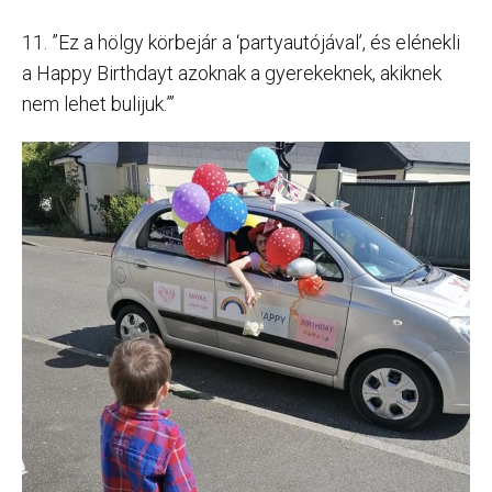
11. ”Ez a hölgy körbejár a ‘partyautójával’, és elénekli
a Happy Birthdayt azoknak a gyerekeknek, akiknek
nem lehet bulijuk.”’