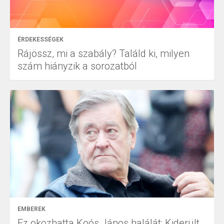
ÉRDEKESSÉGEK
Rájössz, mi a szabály? Találd ki, milyen
szám hiányzik a sorozatból
EMBEREK
Ez okozhatta Koós János halálát: Kiderült,