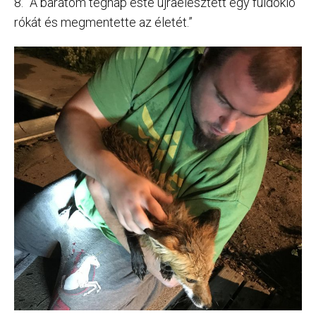
8. ”A barátom tegnap este újraélesztett egy fuldokló
rókát és megmentette az életét.”