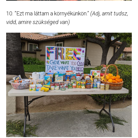
10. ”Ezt ma láttam a környékünkön.”
(Adj, amit tudsz,
vidd, amire szükséged van)