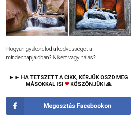
Hogyan gyakorolod a kedvességet a
mindennapjaidban? Kikért vagy hálás?
►► HA TETSZETT A CIKK, KÉRJÜK OSZD MEG
MÁSOKKAL IS!
❤
KÖSZÖNJÜK! 🙏
Megosztás Facebookon