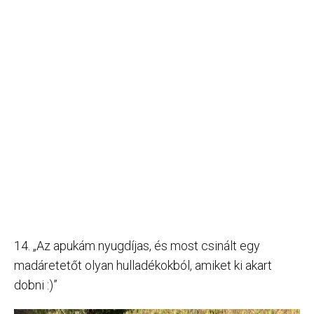
14. „Az apukám nyugdíjas, és most csinált egy
madáretetőt olyan hulladékokból, amiket ki akart
dobni :)”