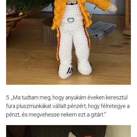
5. „Ma tudtam meg, hogy anyukám éveken keresztül
fura pluszmunkákat vállalt pénzért, hogy félretegye a
pénzt, és megvehesse nekem ezt a gitárt.”