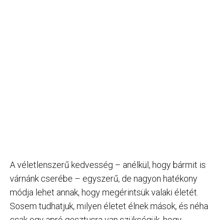
A véletlenszerű kedvesség – anélkül, hogy bármit is
várnánk cserébe – egyszerű, de nagyon hatékony
módja lehet annak, hogy megérintsük valaki életét.
Sosem tudhatjuk, milyen életet élnek mások, és néha
csak egy apró gesztusra van szükségük, hogy