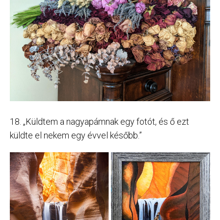
18. „Küldtem a nagyapámnak egy fotót, és ő ezt
küldte el nekem egy évvel később.”