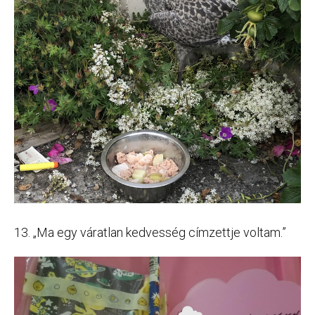
13. „Ma egy váratlan kedvesség címzettje voltam.”