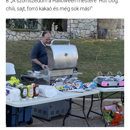
8. „A szomszédom a Halloween mestere. Hot Dog,
chili, sajt, forró kakaó és még sok más!”