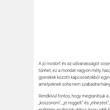
A jó modort és az udvariasságot sose
tűnhet, ez a mondat nagyon mély, hasz
gyerekek közötti kapcsolatokból egyr
amelyeknek soha nem szabadna hiány
Rendkívül fontos, hogy megtanítsuk a 
„köszönöm”, „jó reggelt” és „elnézést
erőteljes eszközök ahhoz, hogy jobb f