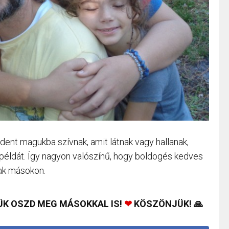
ndent magukba szívnak, amit látnak vagy hallanak,
 példát. Így nagyon valószínű, hogy boldogés kedves
nak másokon.
ÜK OSZD MEG MÁSOKKAL IS!
❤
KÖSZÖNJÜK! 🙏