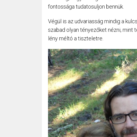
fontossága tudatosuljon bennük.
Végül is az udvariasság mindig a kulc
szabad olyan tényezőket nézni, mint tö
lény méltó a tiszteletre.