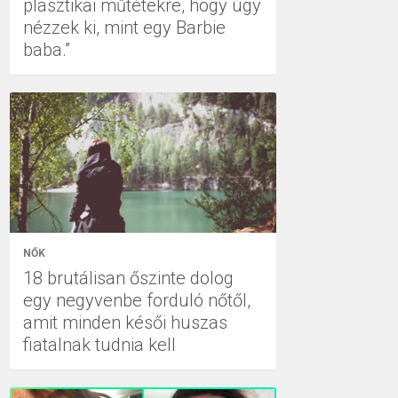
plasztikai műtétekre, hogy úgy
nézzek ki, mint egy Barbie
baba.”
NŐK
18 brutálisan őszinte dolog
egy negyvenbe forduló nőtől,
amit minden késői huszas
fiatalnak tudnia kell