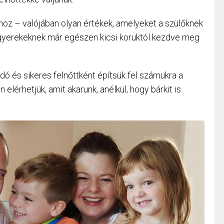
oz – valójában olyan értékek, amelyeket a szülőknek
a gyerekeknek már egészen kicsi koruktól kezdve meg
udó és sikeres felnőttként építsük fel számukra a
elérhetjük, amit akarunk, anélkül, hogy bárkit is