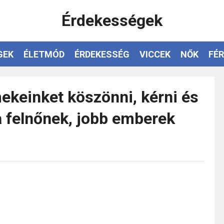
Érdekességek
GEK
ÉLETMÓD
ÉRDEKESSÉG
VICCEK
NŐK
FÉR
keinket köszönni, kérni és
a felnőnek, jobb emberek