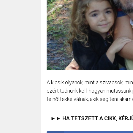
A kicsik olyanok, mint a szivacsok, mi
ezért tudnunk kell, hogyan mutassunk
felnőttekké válnak, akik segíteni akar
►► HA TETSZETT A CIKK, KÉRJ