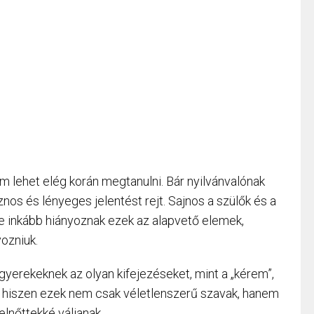
m lehet elég korán megtanulni. Bár nyilvánvalónak
nos és lényeges jelentést rejt. Sajnos a szülők és a
e inkább hiányoznak ezek az alapvető elemek,
ozniuk.
gyerekeknek az olyan kifejezéseket, mint a „kérem”,
”, hiszen ezek nem csak véletlenszerű szavak, hanem
elnőttekké váljanak.