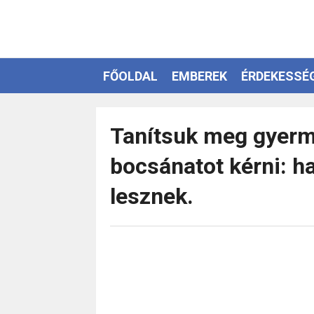
FŐOLDAL
EMBEREK
ÉRDEKESSÉ
EZOTÉRIA
Tanítsuk meg gyerme
bocsánatot kérni: h
lesznek.