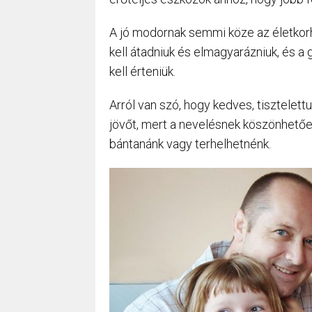
A jó modornak semmi köze az életkorh
kell átadniuk és elmagyarázniuk, és 
kell érteniük.
Arról van szó, hogy kedves, tisztelett
jövőt, mert a nevelésnek köszönhetően 
bántanánk vagy terhelhetnénk.