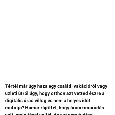
Tértél már úgy haza egy családi vakációról vagy
üzleti útról úgy, hogy otthon azt vetted észre a
digitális órád villog és nem a helyes időt
mutatja? Hamar rájöttél, hogy áramkimaradás
volt, amíg távol voltál, de azt nem tudtad