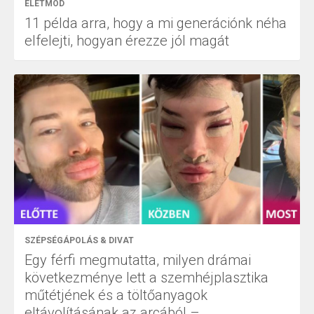
ÉLETMÓD
11 példa arra, hogy a mi generációnk néha
elfelejti, hogyan érezze jól magát
SZÉPSÉGÁPOLÁS & DIVAT
Egy férfi megmutatta, milyen drámai
következménye lett a szemhéjplasztika
műtétjének és a töltőanyagok
eltávolításának az arcából –