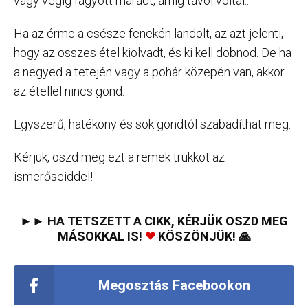
vagy végig fagyott maradt, amíg távol voltál..
Ha az érme a csésze fenekén landolt, az azt jelenti,
hogy az összes étel kiolvadt, és ki kell dobnod. De ha
a negyed a tetején vagy a pohár közepén van, akkor
az étellel nincs gond.
Egyszerű, hatékony és sok gondtól szabadíthat meg.
Kérjük, oszd meg ezt a remek trükköt az
ismerőseiddel!
►► HA TETSZETT A CIKK, KÉRJÜK OSZD MEG
MÁSOKKAL IS!
❤
KÖSZÖNJÜK! 🙏
Megosztás Facebookon