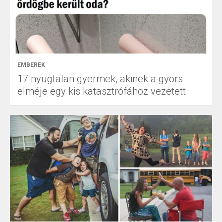
EMBEREK
17 nyugtalan gyermek, akinek a gyors
elméje egy kis katasztrófához vezetett