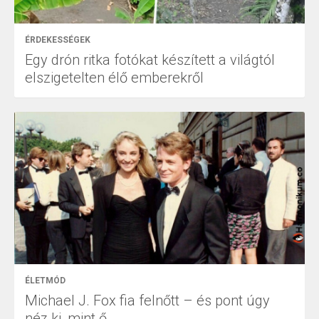
ÉRDEKESSÉGEK
Egy drón ritka fotókat készített a világtól
elszigetelten élő emberekről
ÉLETMÓD
Michael J. Fox fia felnőtt – és pont úgy
néz ki, mint ő