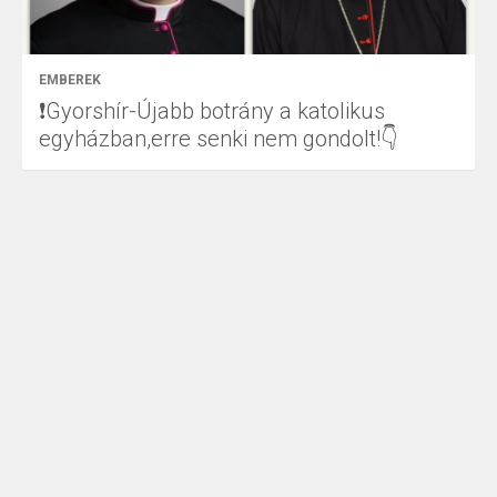
EMBEREK
❗Gyorshír-Újabb botrány a katolikus
egyházban,erre senki nem gondolt!👇