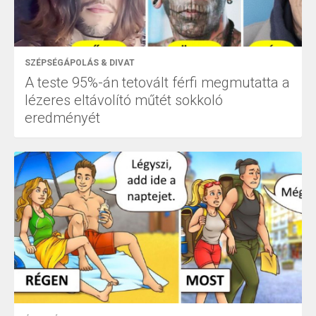
SZÉPSÉGÁPOLÁS & DIVAT
A teste 95%-án tetovált férfi megmutatta a
lézeres eltávolító műtét sokkoló
eredményét