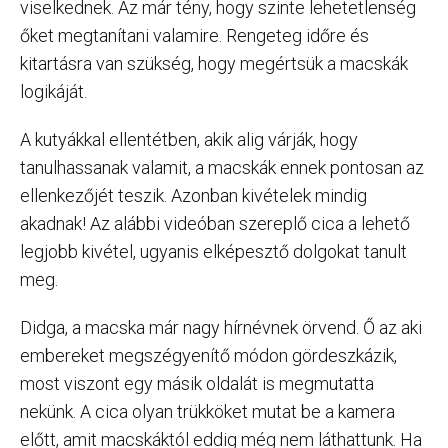
viselkednek. Az már tény, hogy szinte lehetetlenség
őket megtanítani valamire. Rengeteg időre és
kitartásra van szükség, hogy megértsük a macskák
logikáját.
A kutyákkal ellentétben, akik alig várják, hogy
tanulhassanak valamit, a macskák ennek pontosan az
ellenkezőjét teszik. Azonban kivételek mindig
akadnak! Az alábbi videóban szereplő cica a lehető
legjobb kivétel, ugyanis elképesztő dolgokat tanult
meg.
Didga, a macska már nagy hírnévnek örvend. Ő az aki
embereket megszégyenítő módon gördeszkázik,
most viszont egy másik oldalát is megmutatta
nekünk. A cica olyan trükköket mutat be a kamera
előtt, amit macskáktól eddig még nem láthattunk. Ha