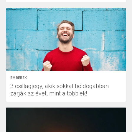
EMBEREK
3 csillagjegy, akik sokkal boldogabban
zárják az évet, mint a többiek!