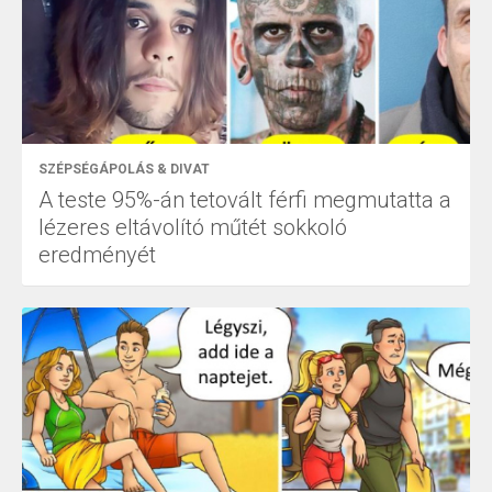
SZÉPSÉGÁPOLÁS & DIVAT
A teste 95%-án tetovált férfi megmutatta a
lézeres eltávolító műtét sokkoló
eredményét