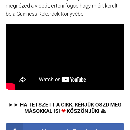
megnézed a videót, érteni fogod hogy miért került
be a Guinness Rekordok Könyvébe.
►► HA TETSZETT A CIKK, KÉRJÜK OSZD MEG
MÁSOKKAL IS!
❤
KÖSZÖNJÜK! 🙏