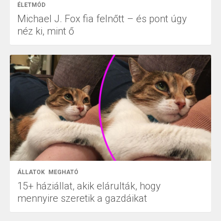
ÉLETMÓD
Michael J. Fox fia felnőtt – és pont úgy
néz ki, mint ő
ÁLLATOK
MEGHATÓ
15+ háziállat, akik elárulták, hogy
mennyire szeretik a gazdáikat