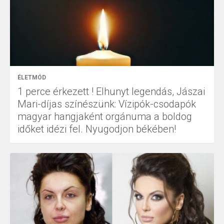
ÉLETMÓD
1 perce érkezett ! Elhunyt legendás, Jászai
Mari-díjas színészünk: Vízipók-csodapók
magyar hangjaként orgánuma a boldog
időket idézi fel. Nyugodjon békében!