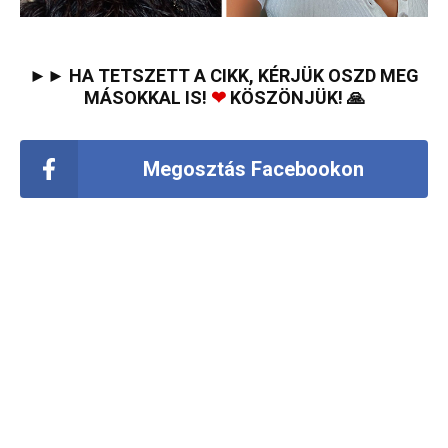
►► HA TETSZETT A CIKK, KÉRJÜK OSZD MEG
MÁSOKKAL IS!
❤
KÖSZÖNJÜK! 🙏
Megosztás Facebookon