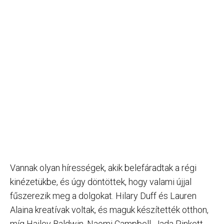
Vannak olyan hírességek, akik belefáradtak a régi
kinézetükbe, és úgy döntöttek, hogy valami újjal
fűszerezik meg a dolgokat. Hilary Duff és Lauren
Alaina kreatívak voltak, és maguk készítették otthon,
míg Hailey Baldwin, Naomi Campbell, Jada Pinkett