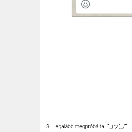
3. Legalább megpróbálta…¯_(ツ)_/¯