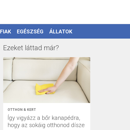
FIAK
EGÉSZSÉG
ÁLLATOK
Ezeket láttad már?
OTTHON & KERT
Így vigyázz a bőr kanapédra,
hogy az sokáig otthonod dísze