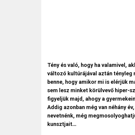
Tény és való, hogy ha valamivel, a
változó kultúrájával aztán tényleg
benne, hogy amikor mi is elérjük m
sem lesz minket körülvevő hiper-s
figyeljük majd, ahogy a gyermekei
Addig azonban még van néhány év, 
nevetnénk, még megmosolyoghatjuk
kunsztjait…