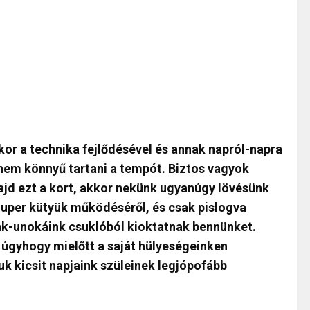
kkor a technika fejlődésével és annak napról-napra
 nem könnyű tartani a tempót. Biztos vagyok
ajd ezt a kort, akkor nekünk ugyanúgy lövésünk
zuper kütyük működéséről, és csak pislogva
nk-unokáink csuklóból kioktatnak bennünket.
úgyhogy mielőtt a saját hülyeségeinken
 kicsit napjaink szüleinek legjópofább