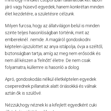
járó vagy húsevő egyedek, hanem konkrétan minden
élet kezdetére, a születésre célzunk.
Milyen furcsa, hogy az állatvilágon belül is minden
szinte teljes hasonlóságban történik, mint az
embereknél…nemde. A magáról gondoskodni
képtelen újszülöttet az anya istápolja, óvja a széltől,
biztonságban tartja, amíg az meg nem erősödik és
nem áll készen a ‘felnőtt’ életre. De nem csak
folyamatra, küllemre is hasonló a dolog.
Apró, gondoskodás nélkül életképtelen egyedek
cseperednek pillanatok alatt óriásokká és válnak
aztán ők is szülővé.
Nézzük,hogy néznek ki a kifejlett egyedként cuki