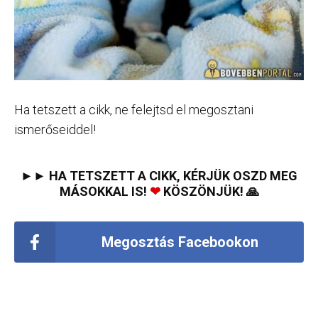
Ha tetszett a cikk, ne felejtsd el megosztani
ismerőseiddel!
►► HA TETSZETT A CIKK, KÉRJÜK OSZD MEG
MÁSOKKAL IS!
❤
KÖSZÖNJÜK! 🙏
Megosztás Facebookon