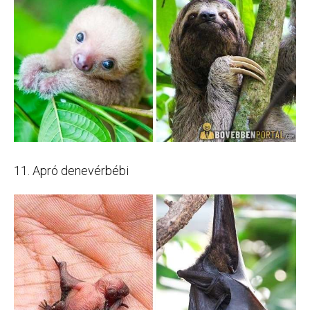
11. Apró denevérbébi