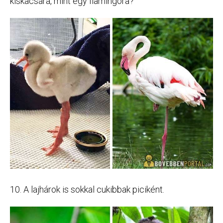
kiskacsára, mint egy flamingóra?
10. A lajhárok is sokkal cukibbak piciként.