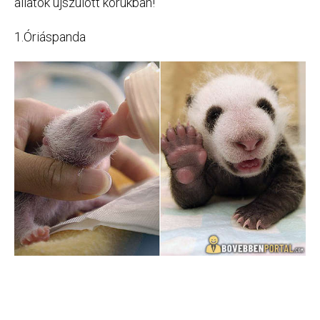
állatok újszülött korukban!
1.Óriáspanda