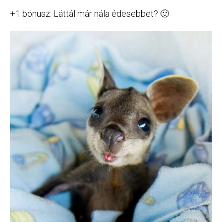
+1 bónusz: Láttál már nála édesebbet? 🙂