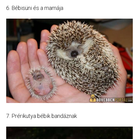
6. Bébisüni és a mamája
7. Prérikutya bébik bandáznak