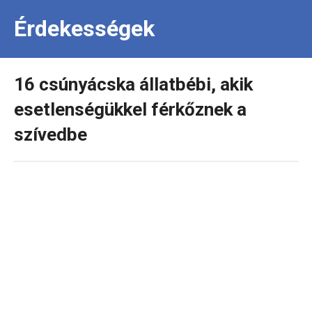
Érdekességek
16 csúnyácska állatbébi, akik
esetlenségükkel férkőznek a
szívedbe