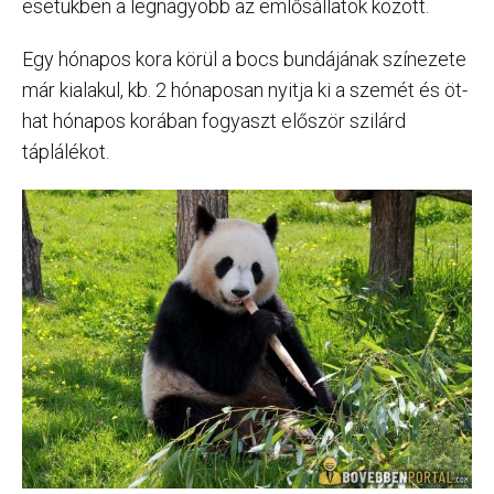
esetükben a legnagyobb az emlősállatok között.
Egy hónapos kora körül a bocs bundájának színezete
már kialakul, kb. 2 hónaposan nyitja ki a szemét és öt-
hat hónapos korában fogyaszt először szilárd
táplálékot.