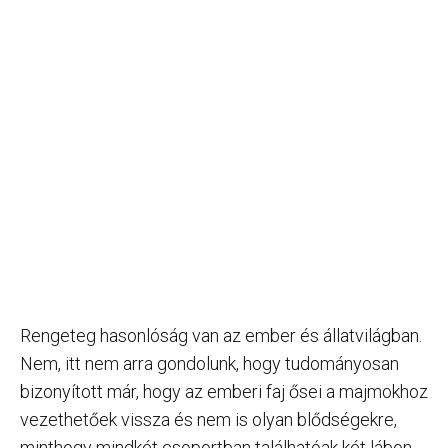
Rengeteg hasonlóság van az ember és állatvilágban.
Nem, itt nem arra gondolunk, hogy tudományosan
bizonyított már, hogy az emberi faj ősei a majmokhoz
vezethetőek vissza és nem is olyan blődségekre,
minthogy mindkét csoportban találhatóak két lábon