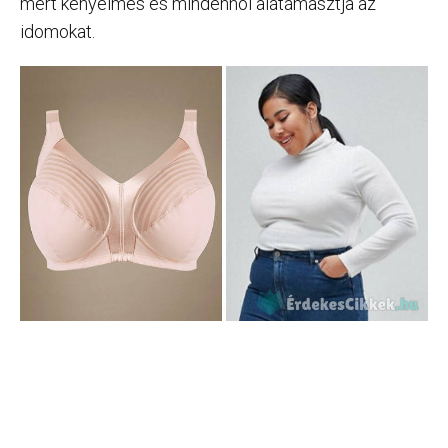
mert kényelmes és mindenhol alátámasztja az
idomokat.