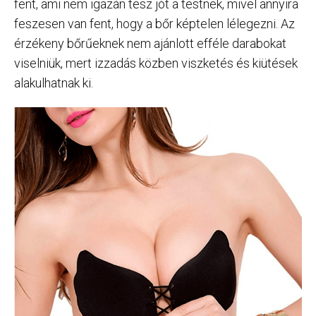
fent, ami nem igazán tesz jót a testnek, mivel annyira
feszesen van fent, hogy a bőr képtelen lélegezni. Az
érzékeny bőrűeknek nem ajánlott efféle darabokat
viselniük, mert izzadás közben viszketés és kiütések
alakulhatnak ki.