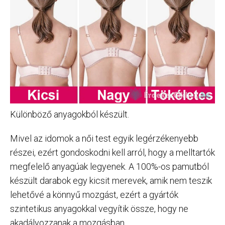
Különböző anyagokból készült.
Mivel az idomok a női test egyik legérzékenyebb
részei, ezért gondoskodni kell arról, hogy a melltartók
megfelelő anyagúak legyenek. A 100%-os pamutból
készült darabok egy kicsit merevek, amik nem teszik
lehetővé a könnyű mozgást, ezért a gyártók
szintetikus anyagokkal vegyítik össze, hogy ne
akadályozzanak a mozgásban.