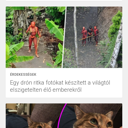
ÉRDEKESSÉGEK
Egy drón ritka fotókat készített a világtól
elszigetelten élő emberekről