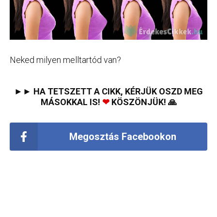
Neked milyen melltartód van?
►► HA TETSZETT A CIKK, KÉRJÜK OSZD MEG
MÁSOKKAL IS!
❤
KÖSZÖNJÜK! 🙏
Megosztás Facebookon