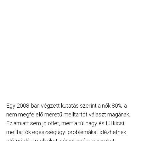
Egy 2008-ban végzett kutatás szerint a nők 80%-a
nem megfelelő méretű melltartót választ magának.
Ez amiatt sem jó ötlet, mert a túl nagy és túl kicsi
melltartók egészségügyi problémákat idézhetnek
elő, például mellrákot, vérkeringési zavarokat,