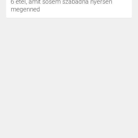
6 étel, amit sosem szabadna nyersen
megenned