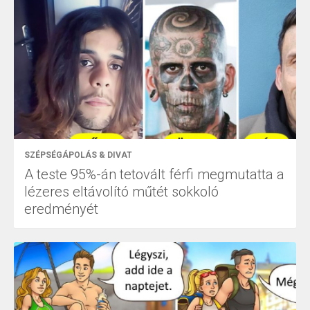
SZÉPSÉGÁPOLÁS & DIVAT
A teste 95%-án tetovált férfi megmutatta a
lézeres eltávolító műtét sokkoló
eredményét