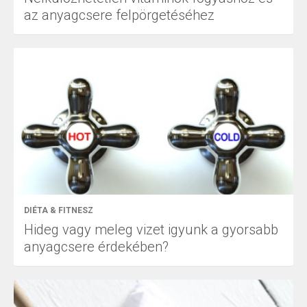
az anyagcsere felpörgetéséhez
DIÉTA & FITNESZ
Hideg vagy meleg vizet igyunk a gyorsabb
anyagcsere érdekében?