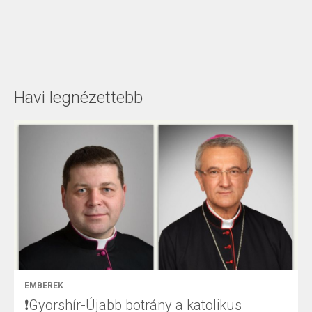
Havi legnézettebb
EMBEREK
❗Gyorshír-Újabb botrány a katolikus