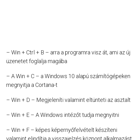
– Win + Ctrl + B – arra a programra visz át, ami az új
üzenetet foglalja magába
– A Win + C – a Windows 10 alapú számítógépeken
megnyitja a Cortana-t
– Win + D – Megjeleníti valamint eltünteti az asztalt
– Win + E – A Windows intézőt tudja megnyitni
– Win + F – képes képernyőfelvételt készíteni
valamint elindítja a visszajelzés központ alkalmazást