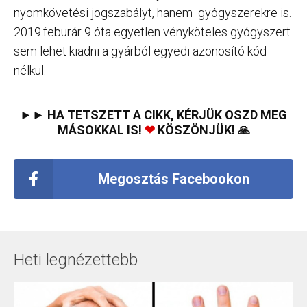
nyomkövetési jogszabályt, hanem gyógyszerekre is.
2019.feburár 9 óta egyetlen vényköteles gyógyszert
sem lehet kiadni a gyárból egyedi azonosító kód
nélkül.
►► HA TETSZETT A CIKK, KÉRJÜK OSZD MEG
MÁSOKKAL IS!
❤
KÖSZÖNJÜK! 🙏
Megosztás Facebookon
Heti legnézettebb