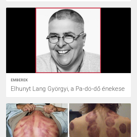
EMBEREK
Elhunyt Lang Györgyi, a Pa-dö-dő énekese