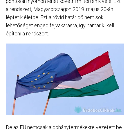
pontosan nyomon lehet követni mi történik vele. Ezt
a rendszert, Magyarországon 2019. május 20-án
léptetik életbe. Ezt a rövid határidő nem sok
lehetőséget enged fejvakarásra, így hamar ki kell
építeni a rendszert.
De az EU nemcsak a dohánytermékekre vezetett be