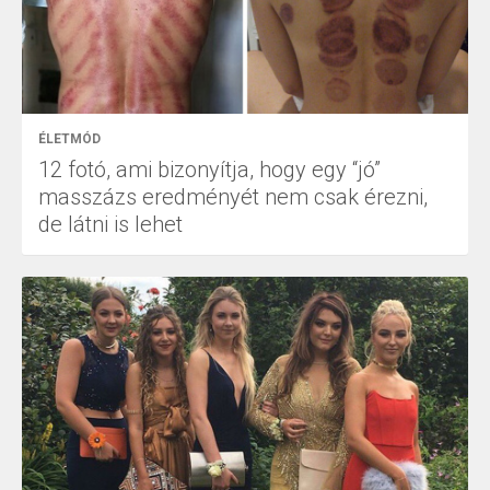
ÉLETMÓD
12 fotó, ami bizonyítja, hogy egy “jó”
masszázs eredményét nem csak érezni,
de látni is lehet