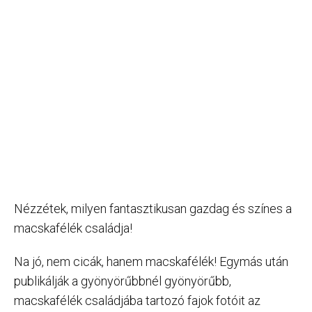
Nézzétek, milyen fantasztikusan gazdag és színes a
macskafélék családja!
Na jó, nem cicák, hanem macskafélék! Egymás után
publikálják a gyönyörűbbnél gyönyörűbb,
macskafélék családjába tartozó fajok fotóit az