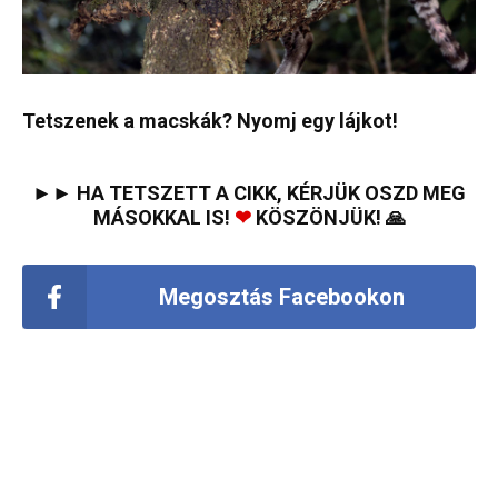
Tetszenek a macskák? Nyomj egy lájkot!
►► HA TETSZETT A CIKK, KÉRJÜK OSZD MEG
MÁSOKKAL IS!
❤
KÖSZÖNJÜK! 🙏
Megosztás Facebookon