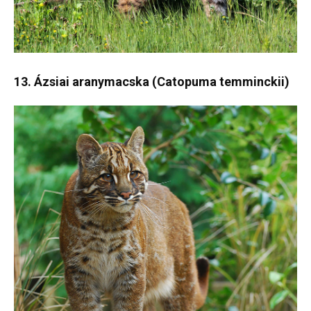
13. Ázsiai aranymacska (Catopuma temminckii)