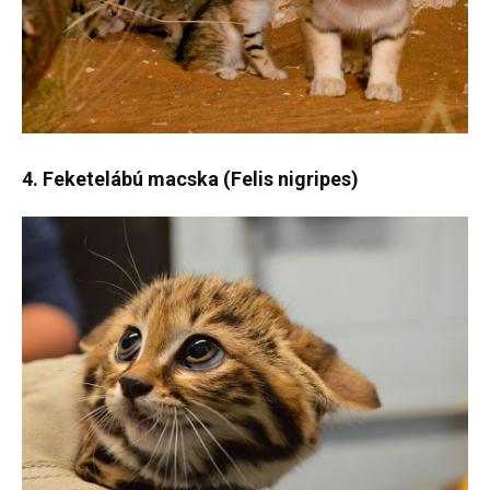
4. Feketelábú macska (Felis nigripes)