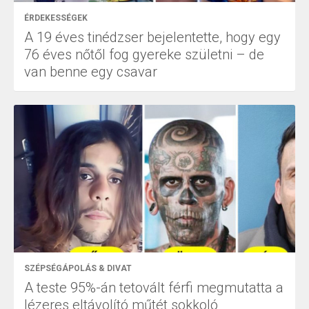
ÉRDEKESSÉGEK
A 19 éves tinédzser bejelentette, hogy egy
76 éves nőtől fog gyereke születni – de
van benne egy csavar
SZÉPSÉGÁPOLÁS & DIVAT
A teste 95%-án tetovált férfi megmutatta a
lézeres eltávolító műtét sokkoló