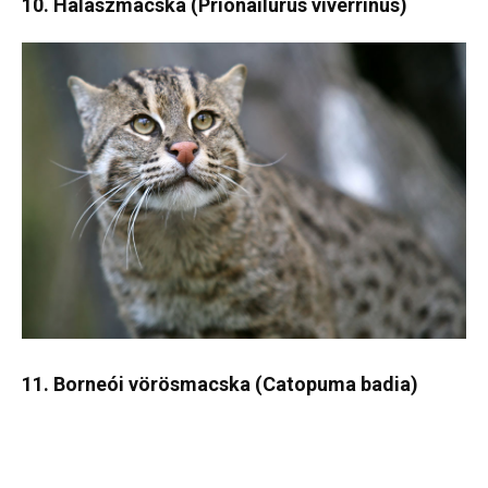
10. Halászmacska (Prionailurus viverrinus)
11. Borneói vörösmacska (Catopuma badia)