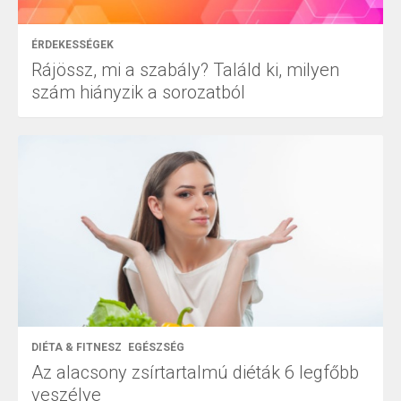
ÉRDEKESSÉGEK
Rájössz, mi a szabály? Találd ki, milyen
szám hiányzik a sorozatból
DIÉTA & FITNESZ
EGÉSZSÉG
Az alacsony zsírtartalmú diéták 6 legfőbb
veszélye