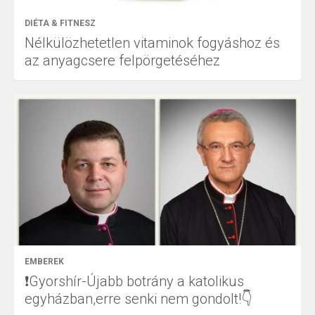
DIÉTA & FITNESZ
Nélkülözhetetlen vitaminok fogyáshoz és
az anyagcsere felpörgetéséhez
EMBEREK
❗Gyorshír-Újabb botrány a katolikus
egyházban,erre senki nem gondolt!👇