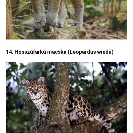
14. Hosszúfarkú macska (Leopardus wiedii)