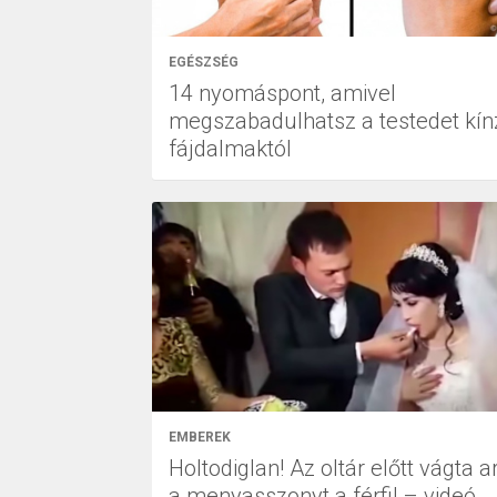
EGÉSZSÉG
14 nyomáspont, amivel
megszabadulhatsz a testedet kín
fájdalmaktól
EMBEREK
Holtodiglan! Az oltár előtt vágta 
a menyasszonyt a férfi! – videó