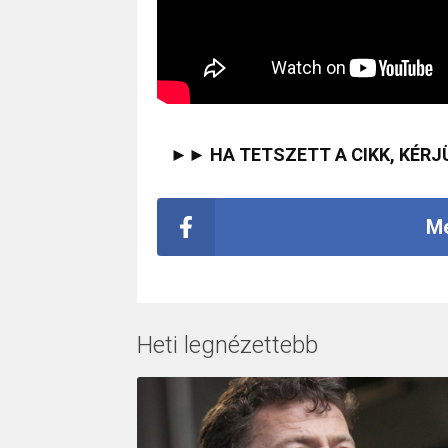
►► HA TETSZETT A CIKK, KÉRJ
Me
Heti legnézettebb