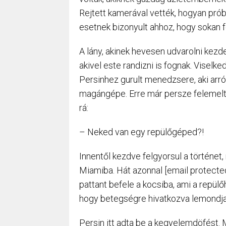
Rejtett kamerával vették, hogyan prób
esetnek bizonyult ahhoz, hogy sokan fe
A lány, akinek hevesen udvarolni kezde
akivel este randizni is fognak. Visel
Persinhez gurult menedzsere, aki arról
magángépe. Erre már persze felemelt
rá:
– Neked van egy repülőgéped?!
Innentől kezdve felgyorsul a történet, 
Miamiba. Hát azonnal [email protected] 
pattant befele a kocsiba, ami a repülőh
hogy betegségre hivatkozva lemondja a
Persin itt adta be a kegyelemdöfést. M