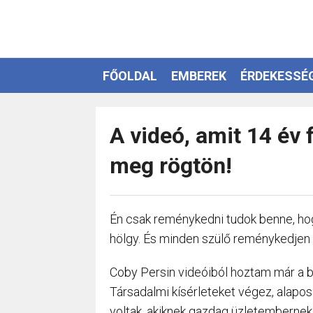
FŐOLDAL
EMBEREK
ÉRDEKESSÉ
EZOTÉRIA
A videó, amit 14 év 
meg rögtön!
Én csak reménykedni tudok benne, hog
hölgy. És minden szülő reménykedjen 
Coby Persin videóiból hoztam már a bl
Társadalmi kísérleteket végez, alapos t
voltak, akiknek gazdag üzletembernek