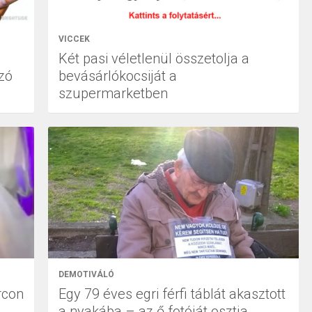
VICCEK
Két pasi véletlenül összetolja a
zó
bevásárlókocsiját a
szupermarketben
DEMOTIVÁLÓ
arcon
Egy 79 éves egri férfi táblát akasztott
a nyakába – az ő fotóját osztja