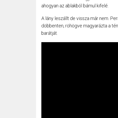
ahogyan az ablakból bámul kifelé.
A lány leszállt de vissza már nem. Per
döbbenten, röhögve magyarázta a tény
barátját.