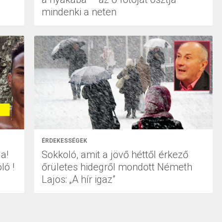
mindenki a neten
ÉRDEKESSÉGEK
a!
Sokkoló, amit a jövő héttől érkező
ló !
őrületes hidegről mondott Németh
Lajos: „A hír igaz”