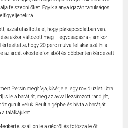
álja felszedni őket. Egyik alanya igazán tanulságos
lfigyeljenek rá.
tt, azzal utasította el, hogy párkapcsolatban van,
kedése akkor változott meg – egycsapásra -, amikor
 értesítette, hogy 20 perc múlva fel akar szállni a
e az arcát okostelefonjából és döbbenten kérdezett
mert Persin meghívja, kísérje el egy rövid üzleti útra
is le a barátját, meg az avval lezsírozott randiját,
öz gurult velük. Beült a gépbe és hívta a barátját,
 találkájukat.
egkérte, szálljon le a gépről és fotózza le őt,