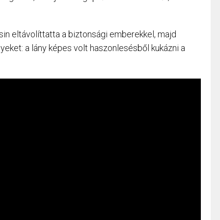
sin eltávolíttatta a biztonsági emberekkel, majd
eket: a lány képes volt haszonlesésből kukázni a