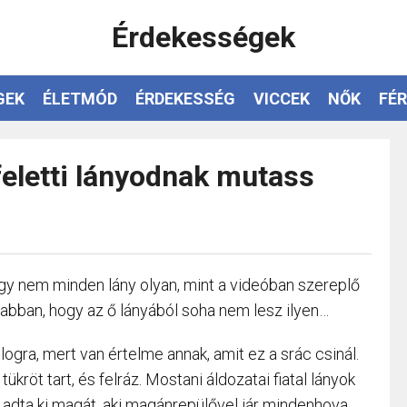
Érdekességek
GEK
ÉLETMÓD
ÉRDEKESSÉG
VICCEK
NŐK
FÉR
feletti lányodnak mutass
y nem minden lány olyan, mint a videóban szereplő
abban, hogy az ő lányából soha nem lesz ilyen…
ogra, mert van értelme annak, amit ez a srác csinál.
ükröt tart, és felráz. Mostani áldozatai fiatal lányok
 adta ki magát, aki magánrepülővel jár mindenhova.