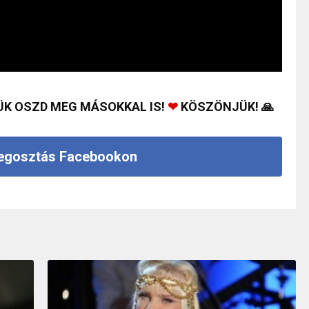
ÜK OSZD MEG MÁSOKKAL IS!
❤
KÖSZÖNJÜK! 🙏
gosztás Facebookon