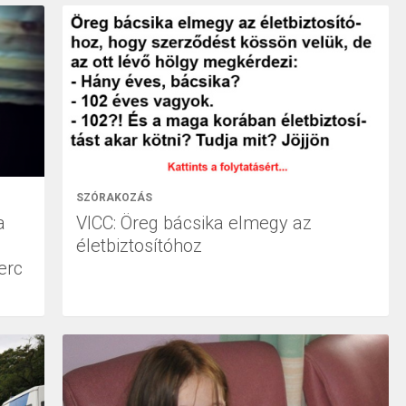
SZÓRAKOZÁS
a
VICC: Öreg bácsika elmegy az
életbiztosítóhoz
erc