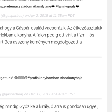
#szeretemacsaládom #familytime❤️ #familygoals❤️
(@gasparbea) on
Apr 2, 2018 at 11:35am PDT
, ahogy a Gáspár-család vacsorázik. Az étkezőasztaluk
okban a konyha. A falon pedig ott virít a tízmilliós
iért Bea asszony keményen megdolgozott a
rgattunk! 😉👍🏻🎄😘#profiakonyhamban #beakonyhaja
(@gasparbea) on
Dec 17, 2017 at 4:48am PST
mindig Győzike a király, ő arra is gondosan ügyel,