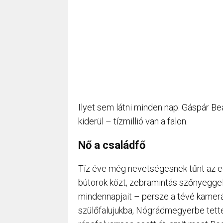
Ilyet sem látni minden nap: Gáspár B
kiderül – tízmillió van a falon.
Nő a családfő
Tíz éve még nevetségesnek tűnt az e
bútorok közt, zebramintás szőnyeggel 
mindennapjait – persze a tévé kamerái 
szülőfalujukba, Nógrádmegyerbe tette