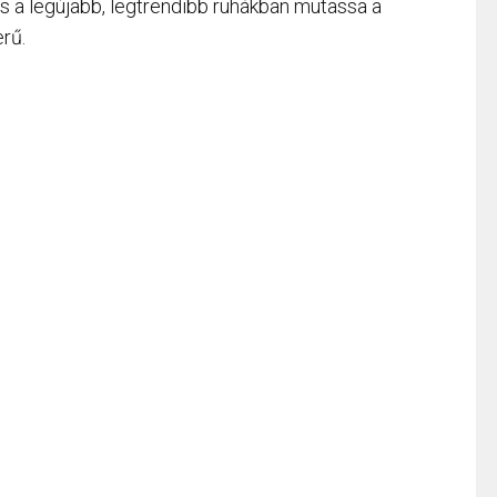
és a legújabb, legtrendibb ruhákban mutassa a
rű.