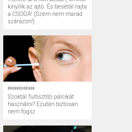
kinyílik az ajtó. És besétál rajta
a CSODA! (Szem nem marad
szárazon!)
ÉRDEKESSÉGEK
Szoktál fültisztító pálcikát
használni? Ezután biztosan
nem fogsz