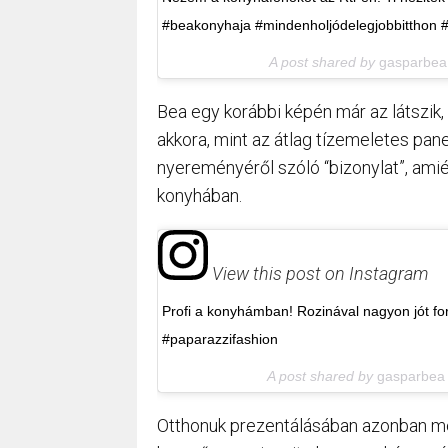
#beakonyhaja #mindenholjódelegjobbitthon 
A post shared by
gasparbea
Bea egy korábbi képén már az látszik
akkora, mint az átlag tízemeletes panel
nyereményéről szóló “bizonylat”, am
konyhában.
View this post on Instagram
Profi a konyhámban! Rozinával nagyon jót fo
#paparazzifashion
A post shared by
gasparbea
Otthonuk prezentálásában azonban még 