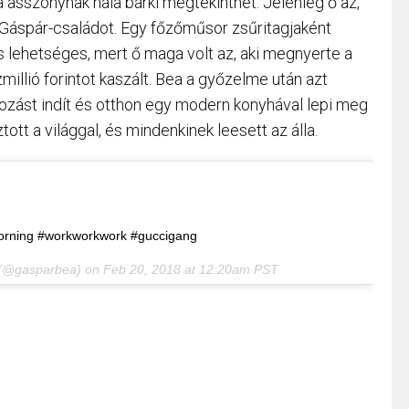
a asszonynak hála bárki megtekinthet. Jelenleg ő az,
t Gáspár-családot. Egy főzőműsor zsűritagjaként
is lehetséges, mert ő maga volt az, aki megnyerte a
illió forintot kaszált. Bea a győzelme után azt
lkozást indít és otthon egy modern konyhával lepi meg
tt a világgal, és mindenkinek leesett az álla.
 #morning #workworkwork #guccigang
(@gasparbea) on
Feb 20, 2018 at 12:20am PST