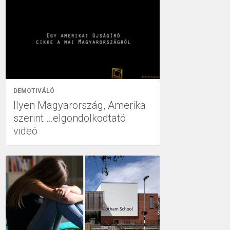
DEMOTIVÁLÓ
Ilyen Magyarország, Amerika
szerint …elgondolkodtató
videó