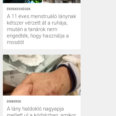
ÉRDEKESSÉGEK
A 11 éves menstruáló lánynak
kétszer vérzett át a ruhája,
miután a tanárok nem
engedték, hogy használja a
mosdót
EMBEREK
A lány haldokló nagyapja
mellett ül a kórházban, amikor