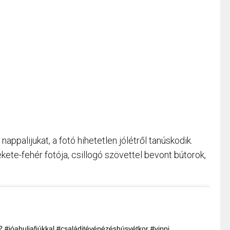
ppalijukat, a fotó hihetetlen jólétről tanúskodik.
kete-fehér fotója, csillogó szövettel bevont bútorok,
 #jóabuliafiúkkal #családitévénézéshúsvétkor #yippi