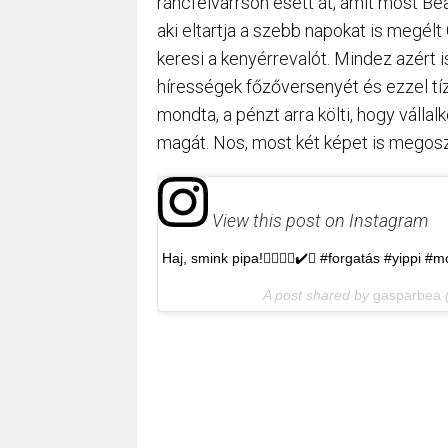
ráncfelvarrson esett át, amit most Be
aki eltartja a szebb napokat is megél
keresi a kenyérrevalót. Mindez azért 
hírességek főzőversenyét és ezzel tízm
mondta, a pénzt arra költi, hogy válla
magát. Nos, most két képet is megoszto
View this post on Instagram
Haj, smink pipa!✌🏻👍🏻✔️🔜 #forgatás #yippi
A post shared by
gasparbea