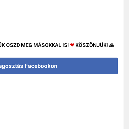
ÜK OSZD MEG MÁSOKKAL IS!
❤
KÖSZÖNJÜK! 🙏
gosztás Facebookon