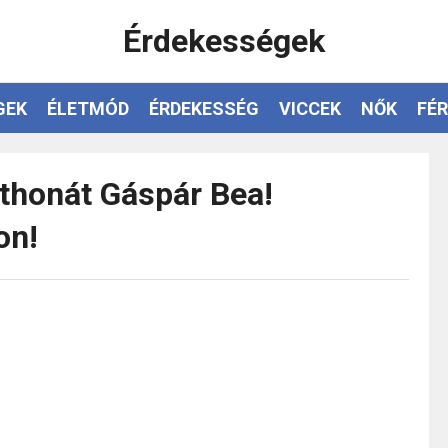
Érdekességek
GEK
ÉLETMÓD
ÉRDEKESSÉG
VICCEK
NŐK
FÉR
thonát Gáspár Bea!
on!