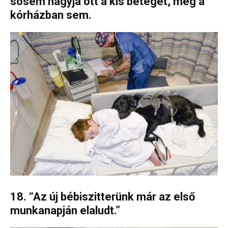
sosem hagyja ott a kis beteget, még a
kórházban sem.
18. “Az új bébiszitterünk már az első
munkanapján elaludt.”