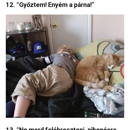
12. “Győztem! Enyém a párna!”
13. “Ne merd felébreszteni, pihenésre