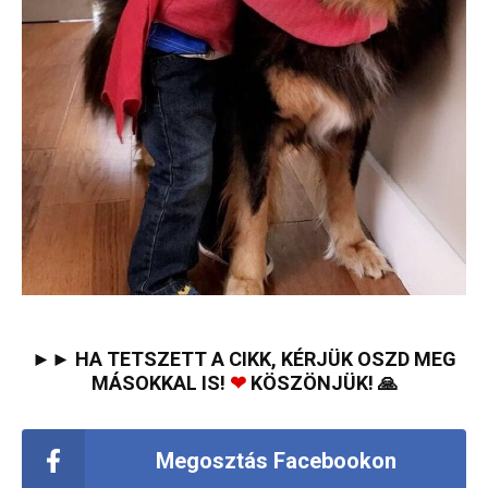
►► HA TETSZETT A CIKK, KÉRJÜK OSZD MEG
MÁSOKKAL IS!
❤
KÖSZÖNJÜK! 🙏
Megosztás Facebookon