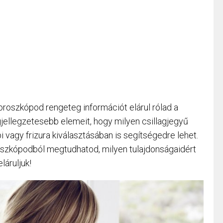
horoszkópod rengeteg információt elárul rólad a
ellegzetesebb elemeit, hogy milyen csillagjegyű
i vagy frizura kiválasztásában is segítségedre lehet.
roszkópodból megtudhatod, milyen tulajdonságaidért
láruljuk!