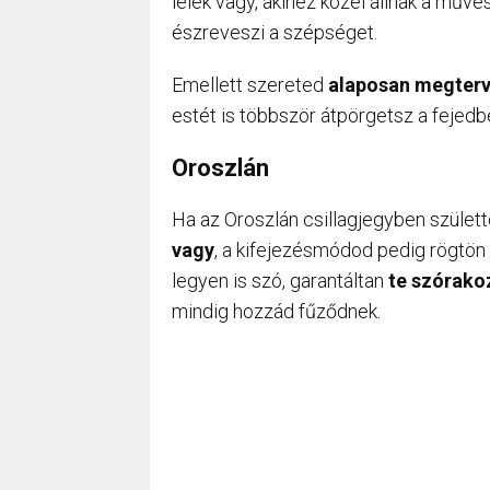
lélek vagy, akihez közel állnak a műv
észreveszi a szépséget.
Emellett szereted
alaposan megterv
estét is többször átpörgetsz a fejedb
Oroszlán
Ha az Oroszlán csillagjegyben születté
vagy
, a kifejezésmódod pedig rögtön
legyen is szó, garantáltan
te szórako
mindig hozzád fűződnek.