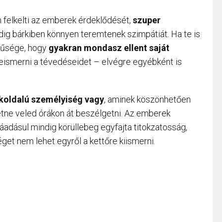
n felkelti az emberek érdeklődését,
szuper
g bárkiben könnyen teremtenek szimpátiát. Ha te is
ínűsége, hogy
gyakran mondasz ellent saját
beismerni a tévedéseidet – elvégre egyébként is
koldalú személyiség vagy
, aminek köszönhetően
etne veled órákon át beszélgetni. Az emberek
áadásul mindig körüllebeg egyfajta titokzatosság,
get nem lehet egyről a kettőre kiismerni.