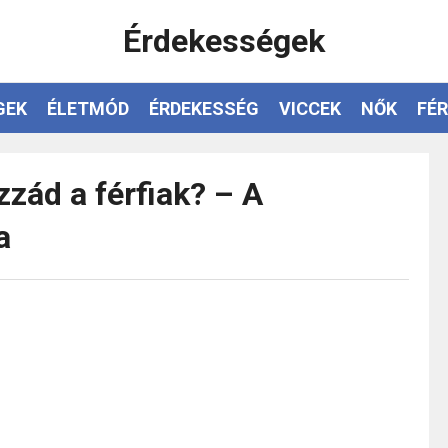
Érdekességek
GEK
ÉLETMÓD
ÉRDEKESSÉG
VICCEK
NŐK
FÉR
zád a férfiak? – A
a