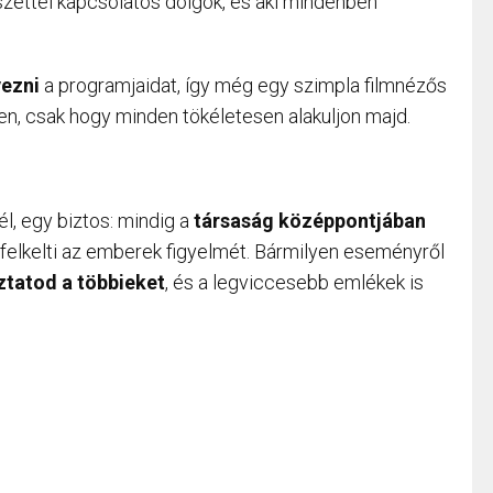
észettel kapcsolatos dolgok, és aki mindenben
ezni
a programjaidat, így még egy szimpla filmnézős
en, csak hogy minden tökéletesen alakuljon majd.
l, egy biztos: mindig a
társaság középpontjában
 felkelti az emberek figyelmét. Bármilyen eseményről
ztatod a többieket
, és a legviccesebb emlékek is