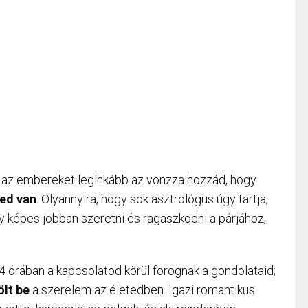
or az embereket leginkább az vonzza hozzád, hogy
ked van
. Olyannyira, hogy sok asztrológus úgy tartja,
y képes jobban szeretni és ragaszkodni a párjához,
24 órában a kapcsolatod körül forognak a gondolataid;
ölt be
a szerelem az életedben. Igazi romantikus