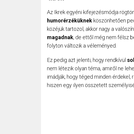
Az Ikrek egyéni kifejezésmódja rögtö
humorérzéküknek
köszönhetően pedi
közéjük tartozol, akkor nagy a valósz
magadnak
, de ettől még nem félsz 
folyton változik a véleményed.
Ez pedig azt jelenti, hogy rendkívül
so
nem létezik olyan téma, amiről ne leh
imádják, hogy téged minden érdekel, r
hiszen egy ilyen összetett személyisé