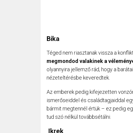
Bika
Téged nem riasztanak vissza a konfli
megmondod valakinek a vélemény
olyannyira jellemző rád, hogy a barátai
nézeteltérésbe keveredtek.
Az emberek pedig kifejezetten vonzónak
ismerőseiddel és családtagjaiddal e
bármit megtennél értük – ez pedig eg
tud szó nélkül továbbsétálni.
Ikrek