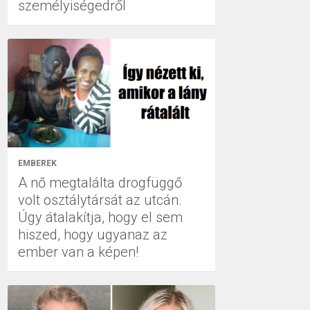
személyiségedről
EMBEREK
A nő megtalálta drogfüggő
volt osztálytársát az utcán.
Úgy átalakítja, hogy el sem
hiszed, hogy ugyanaz az
ember van a képen!